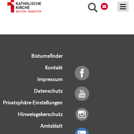
Suche
Serviceangebote
Social Media Angebote
Externe Links
Bistumsfinder
Kontakt
Impressum
Datenschutz
Privatsphäre-Einstellungen
Hinweisgeberschutz
Amtsblatt