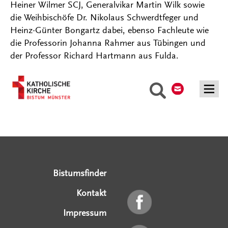
Heiner Wilmer SCJ, Generalvikar Martin Wilk sowie
die Weihbischöfe Dr. Nikolaus Schwerdtfeger und
Heinz-Günter Bongartz dabei, ebenso Fachleute wie
die Professorin Johanna Rahmer aus Tübingen und
der Professor Richard Hartmann aus Fulda.
Kontakt
Suche
Serviceangebote
Social Media Angebote
Externe Links
Bistumsfinder
Kontakt
Impressum