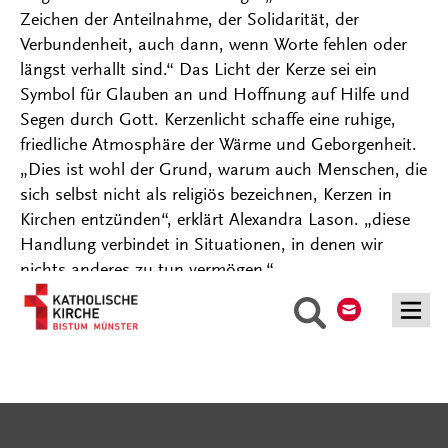
Zeichen der Anteilnahme, der Solidarität, der
Verbundenheit, auch dann, wenn Worte fehlen oder
längst verhallt sind.“ Das Licht der Kerze sei ein
Symbol für Glauben an und Hoffnung auf Hilfe und
Segen durch Gott. Kerzenlicht schaffe eine ruhige,
friedliche Atmosphäre der Wärme und Geborgenheit.
„Dies ist wohl der Grund, warum auch Menschen, die
sich selbst nicht als religiös bezeichnen, Kerzen in
Kirchen entzünden“, erklärt Alexandra Lason. „diese
Handlung verbindet in Situationen, in denen wir
nichts anderes zu tun vermögen.“
Kontakt
Suche
Serviceangebote
Social Media Angebote
Externe Links