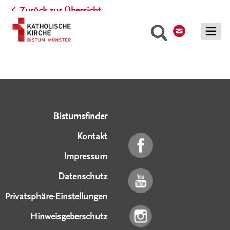
Zurück zur Übersicht
Kontakt
Suche
Serviceangebote
Social Media Angebote
Externe Links
Bistumsfinder
Kontakt
Impressum
Datenschutz
Privatsphäre-Einstellungen
Hinweisgeberschutz