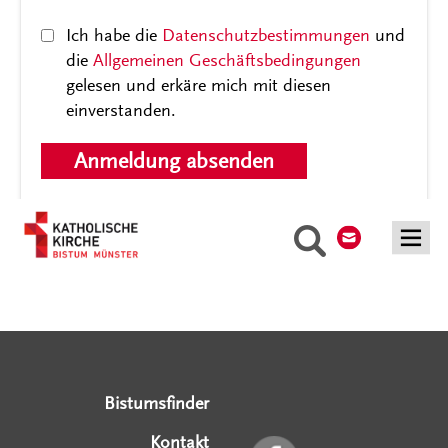
Datenschutz / AGB
*
Ich habe die
Datenschutzbestimmungen
und
die
Allgemeinen Geschäftsbedingungen
gelesen und erkäre mich mit diesen
einverstanden.
Kontakt
Suche
Serviceangebote
Social Media Angebote
Externe Links
Bistumsfinder
Kontakt