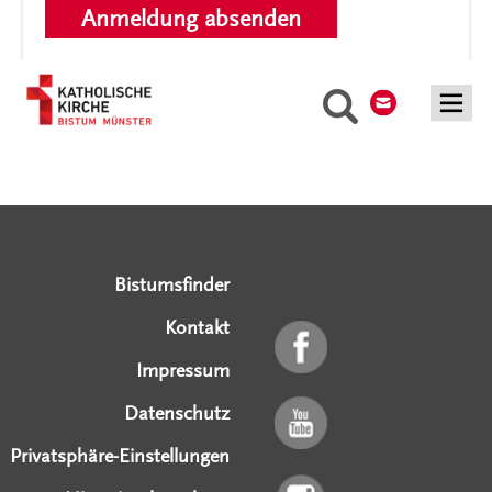
Kontakt
Suche
Serviceangebote
Social Media Angebote
Externe Links
Bistumsfinder
Kontakt
Impressum
Datenschutz
Privatsphäre-Einstellungen