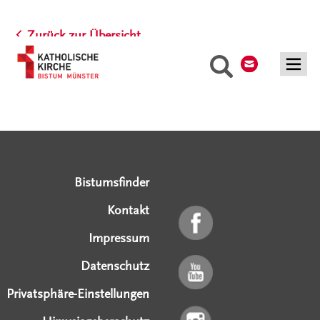
Zurück zur Übersicht
Kontakt
Suche
Serviceangebote
Social Media Angebote
Externe Links
Bistumsfinder
Kontakt
Impressum
Datenschutz
Privatsphäre-Einstellungen