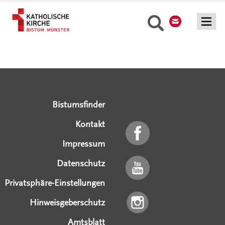
Kontakt
Suche
Serviceangebote
Social Media Angebote
Externe Links
Bistumsfinder
Kontakt
Impressum
Datenschutz
Privatsphäre-Einstellungen
Hinweisgeberschutz
Amtsblatt