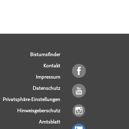
Serviceangebote
Social Media Angebote
Externe Links
Bistumsfinder
Kontakt
Impressum
Datenschutz
Privatsphäre-Einstellungen
Hinweisgeberschutz
Amtsblatt