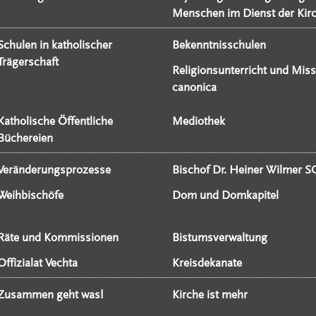
Menschen im Dienst der Kir
Schulen in katholischer
Bekenntnisschulen
Trägerschaft
Religionsunterricht und Miss
canonica
Katholische Öffentliche
Mediothek
Büchereien
Veränderungsprozesse
Bischof Dr. Heiner Wilmer S
Weihbischöfe
Dom und Domkapitel
Räte und Kommissionen
Bistumsverwaltung
Offizialat Vechta
Kreisdekanate
Zusammen geht was!
Kirche ist mehr