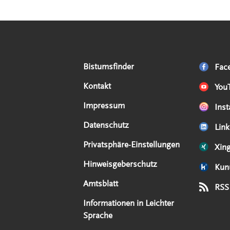
Serviceangebote
Social Media Angebote
Externe Links
Bistumsfinder
Fac
Kontakt
You
Impressum
Ins
Datenschutz
Link
Privatsphäre-Einstellungen
Xin
Hinweisgeberschutz
Kun
Amtsblatt
RSS
Informationen in Leichter
Sprache