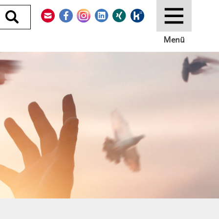
Kontakt
Facebook
Instagram
LinkedIn
Xing
Kununu
Durchsuchen
Menü