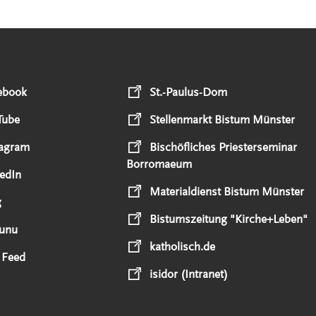
ebook
St.-Paulus-Dom
Tube
Stellenmarkt Bistum Münster
tagram
Bischöfliches Priesterseminar
Borromaeum
edIn
Materialdienst Bistum Münster
g
Bistumszeitung "Kirche+Leben"
unu
katholisch.de
 Feed
isidor (Intranet)