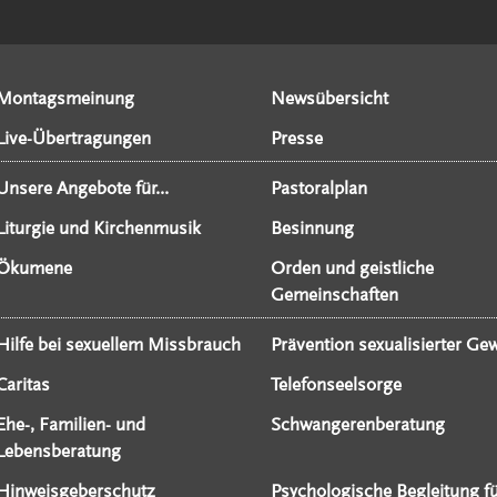
Montagsmeinung
Newsübersicht
Live-Übertragungen
Presse
Unsere Angebote für...
Pastoralplan
Liturgie und Kirchenmusik
Besinnung
Ökumene
Orden und geistliche
Gemeinschaften
Hilfe bei sexuellem Missbrauch
Prävention sexualisierter Gew
Caritas
Telefonseelsorge
Ehe-, Familien- und
Schwangerenberatung
Lebensberatung
Hinweisgeberschutz
Psychologische Begleitung f