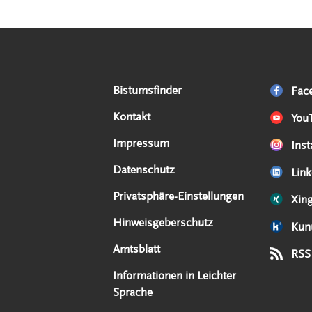
Serviceangebote
Social Media Angebote
Externe Links
Bistumsfinder
Fac
Kontakt
You
Impressum
Ins
Datenschutz
Link
Privatsphäre-Einstellungen
Xin
Hinweisgeberschutz
Kun
Amtsblatt
RSS
Informationen in Leichter
Sprache