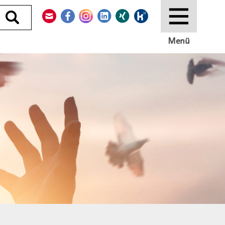
Kontakt
Facebook
Instagram
LinkedIn
Xing
Kununu
Durchsuchen
Menü