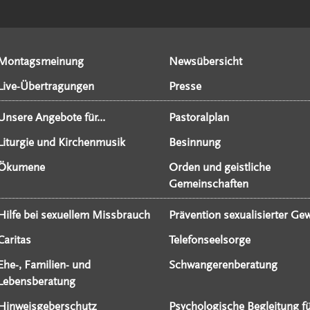
Montagsmeinung
Newsübersicht
Live-Übertragungen
Presse
Unsere Angebote für...
Pastoralplan
Liturgie und Kirchenmusik
Besinnung
Ökumene
Orden und geistliche
Gemeinschaften
Hilfe bei sexuellem Missbrauch
Prävention sexualisierter Gew
Caritas
Telefonseelsorge
Ehe-, Familien- und
Schwangerenberatung
Lebensberatung
Hinweisgeberschutz
Psychologische Begleitung f