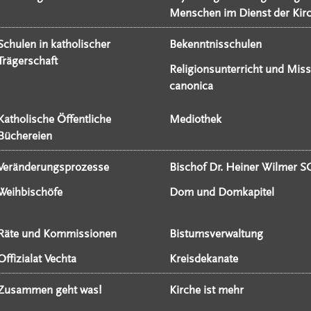
Menschen im Dienst der Kir
Schulen in katholischer
Bekenntnisschulen
Trägerschaft
Religionsunterricht und Miss
canonica
Katholische Öffentliche
Mediothek
Büchereien
Veränderungsprozesse
Bischof Dr. Heiner Wilmer S
Weihbischöfe
Dom und Domkapitel
Räte und Kommissionen
Bistumsverwaltung
Offizialat Vechta
Kreisdekanate
Zusammen geht was!
Kirche ist mehr