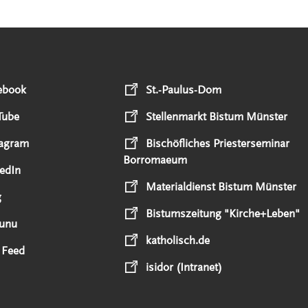
ebook
St.-Paulus-Dom
Tube
Stellenmarkt Bistum Münster
tagram
Bischöfliches Priesterseminar
Borromaeum
edIn
Materialdienst Bistum Münster
g
Bistumszeitung "Kirche+Leben"
unu
katholisch.de
 Feed
isidor (Intranet)