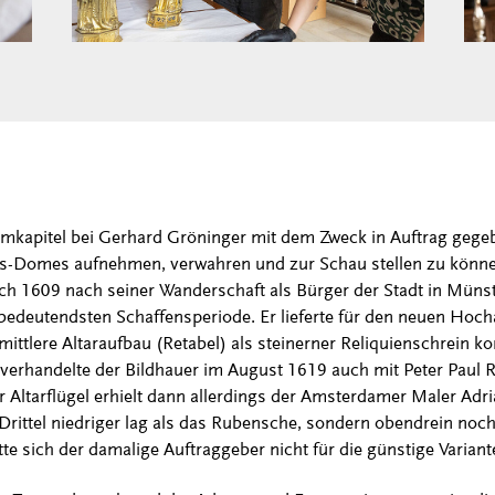
omkapitel bei Gerhard Gröninger mit dem Zweck in Auftrag geg
us-Domes aufnehmen, verwahren und zur Schau stellen zu könne
ich 1609 nach seiner Wanderschaft als Bürger der Stadt in Münst
edeutendsten Schaffensperiode. Er lieferte für den neuen Hoch
mittlere Altaraufbau (Retabel) als steinerner Reliquienschrein kon
l verhandelte der Bildhauer im August 1619 auch mit Peter Paul 
r Altarflügel erhielt dann allerdings der Amsterdamer Maler Adr
Drittel niedriger lag als das Rubensche, sondern obendrein noc
tte sich der damalige Auftraggeber nicht für die günstige Varian