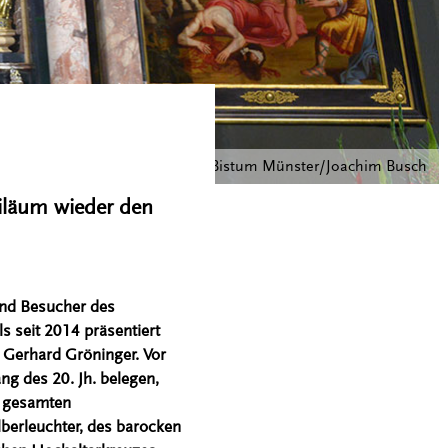
© Bistum Münster/Joachim Busch
iläum wieder den
 und Besucher des
 seit 2014 präsentiert
 Gerhard Gröninger. Vor
ng des 20. Jh. belegen,
n gesamten
lberleuchter, des barocken