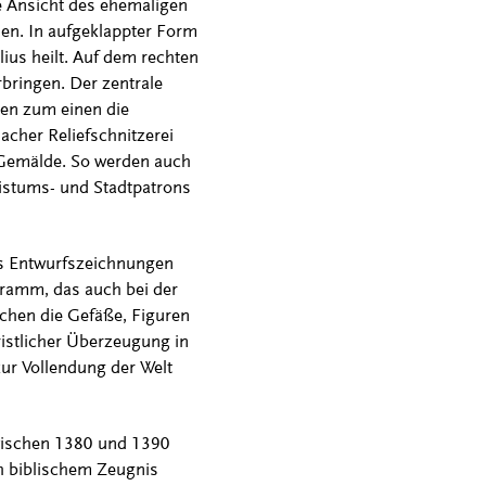
e Ansicht des ehemaligen
en. In aufgeklappter Form
lius heilt. Auf dem rechten
bringen. Der zentrale
ten zum einen die
acher Reliefschnitzerei
s Gemälde. So werden auch
istums- und Stadtpatrons
s Entwurfszeichnungen
gramm, das auch bei der
hen die Gefäße, Figuren
ristlicher Überzeugung in
zur Vollendung der Welt
zwischen 1380 und 1390
h biblischem Zeugnis