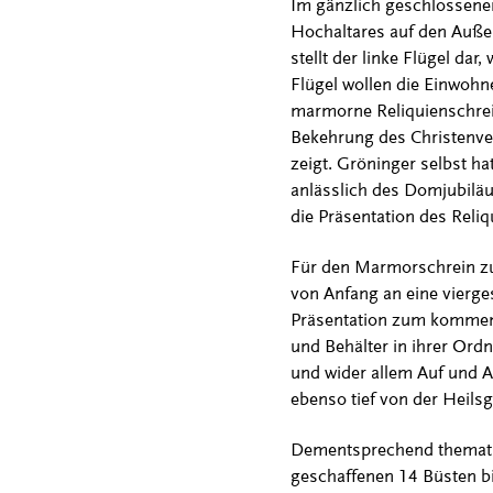
Im gänzlich geschlossenen
Hochaltares auf den Außen
stellt der linke Flügel da
Flügel wollen die Einwohn
marmorne Reliquienschrein
Bekehrung des Christenver
zeigt. Gröninger selbst ha
anlässlich des Domjubilä
die Präsentation des Reliq
Für den Marmorschrein z
von Anfang an eine vierge
Präsentation zum kommend
und Behälter in ihrer Ordn
und wider allem Auf und Ab
ebenso tief von der Heils
Dementsprechend thematisi
geschaffenen 14 Büsten bi