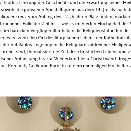
auf Gottes Lenkung der Geschichte und die Erwartung seines Hei
n sowohl die gotischen Apostelfiguren aus dem 14. Jh. als auch 
liquienkreuz vom Anfang des 12. Jh. ihren Platz finden, markiere
brochene „Fülle der Zeiten“ – wie es im Vierten Hochgebet der 
ie im barocken Vorgängeraltar haben die Reliquienstatuetten der
mes im zentralen Ort des liturgischen Lebens der Kathedrale ih
in der mit Paulus angefangen die Reliquiare zahlreicher Heiliger
dnet sind, thematisiert die Zeit des christlichen Lebens und Ze
ogischer Auffassung bis zur Wiederkunft Jesu Christi währt. Ins
 aus Romanik, Gotik und Barock auf dem ehemaligen Hochaltar z