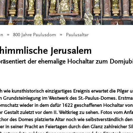
en
800 Jahre Paulusdom
Angezeigt:
Paulusaltar
s himmlische Jerusalem
präsentiert der ehemalige Hochaltar zum Domjub
ch wie kunsthistorisch einzigartiges Ereignis erwartet die Pilger
n Grundsteinlegung im Westwerk des St.-Paulus-Domes. Erstmals
Domschatz wieder in dem dafür 1622 geschaffenen Hochaltar von
er Gestalt zuletzt vor dem II. Weltkrieg zu sehen. Fotos vom Anfa
hor des Domes platzierte Altar noch wie selbstverständlich de
der in seiner Pracht an Feiertagen durch den Glanz zahlreicher Si