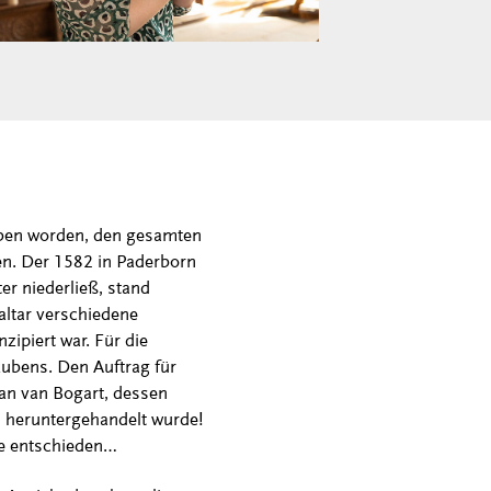
eben worden, den gesamten
n. Der 1582 in Paderborn
er niederließ, stand
altar verschiedene
zipiert war. Für die
Rubens. Den Auftrag für
ian van Bogart, dessen
h heruntergehandelt wurde!
te entschieden…