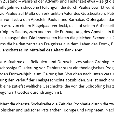
 Zustand – während der Advent- und Fastenzeit etwa – zeigt di
flügeln verschiedene Heilungen, die durch Paulus bewirkt wurd
r, wie Paulus auf Malta den erkrankten Vater des Gutsbesitzers Pub
er von Lystra den Aposteln Paulus und Barnabas Opfergaben dar
 wird von einem Flügelpaar verdeckt, das auf seinen Außensei
folgers Saulus, zum anderen die Enthauptung des Apostels in fl
t sie ausgeführt. Die Innenseiten bieten die gleichen Szenen al
ums die beiden zentralen Ereignisse aus dem Leben des Dom-, B
uienschatzes im Mittelteil des Altars flankieren
ur Aufnahme des Reliquien- und Domschatzes sahen Gröninger
schossige Gliederung vor. Dahinter steht ein theologisches Pro
en Domweihjubiläum Geltung hat. Von oben nach unten versuc
ung den Verlauf der Heilsgeschichte abzubilden. Sie ist nach ch
 eine zutiefst weltliche Geschichte, die von der Schöpfung bis 
gegenwart Gottes durchdrungen ist.
ert die oberste Sockelreihe die Zeit der Prophetie durch die 
blischer und jüdischer Patriarchen, Könige und Propheten. Nac