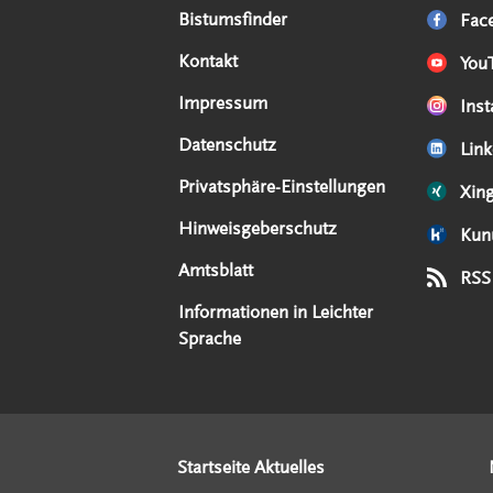
Serviceangebote
Social Media Angebote
Externe Links
Bistumsfinder
Fac
Kontakt
You
Impressum
Ins
Datenschutz
Link
Privatsphäre-Einstellungen
Xin
Hinweisgeberschutz
Kun
Amtsblatt
RSS
Informationen in Leichter
Sprache
Startseite Aktuelles