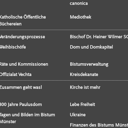
canonica
Katholische Öffentliche
Mediothek
Büchereien
Veränderungsprozesse
Bischof Dr. Heiner Wilmer S
Weihbischöfe
Dom und Domkapitel
Räte und Kommissionen
Bistumsverwaltung
Offizialat Vechta
Kreisdekanate
Zusammen geht was!
Kirche ist mehr
800 Jahre Paulusdom
Lebe Freiheit
Tagen und Bilden im Bistum
Ukraine
Münster
Finanzen des Bistums Münst