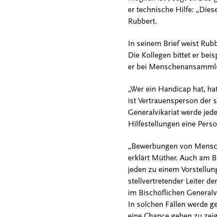
er technische Hilfe: „Die
Rubbert.
In seinem Brief weist Rubb
Die Kollegen bittet er bei
er bei Menschenansammlun
„Wer ein Handicap hat, h
ist Vertrauensperson der 
Generalvikariat werde je
Hilfestellungen eine Perso
„Bewerbungen von Mensche
erklärt Müther. Auch am B
jeden zu einem Vorstellu
stellvertretender Leiter 
im Bischöflichen Generalv
In solchen Fällen werde ge
eine Chance geben zu zeig