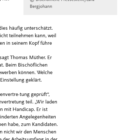
Bergjohann
ies häufig unterschätzt.
icht teilnehmen kann, weil
en in seinem Kopf führe
 sagt Thomas Müther. Er
at. Beim Bischöflichen
bewerben können. Welche
 Einstellung geklärt.
vertre-tung geprüft“,
ertretung teil. „Wir laden
 mit Handicap. Er ist
hinderten Angelegenheiten
rben habe, zum Kandidaten.
enn nicht wir den Menschen
e der Arbeitsumfang in der