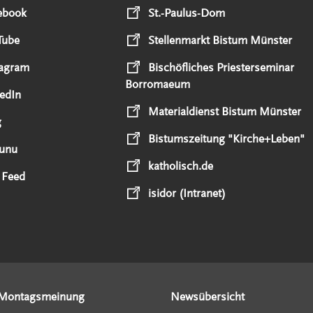
ebook
St.-Paulus-Dom
Tube
Stellenmarkt Bistum Münster
tagram
Bischöfliches Priesterseminar
Borromaeum
edIn
Materialdienst Bistum Münster
g
Bistumszeitung "Kirche+Leben"
unu
katholisch.de
 Feed
isidor (Intranet)
Montagsmeinung
Newsübersicht