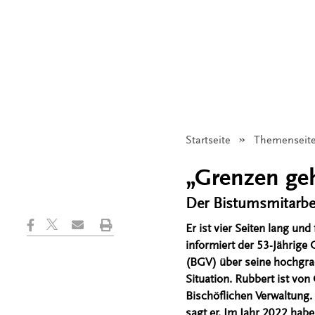
Startseite
Themenseit
„Grenzen ge
Der Bistumsmitarbei
Er ist vier Seiten lang u
informiert der 53-Jährige
(BGV) über seine hochgrad
Situation. Rubbert ist vo
Bischöflichen Verwaltung
sagt er. Im Jahr 2022 hab