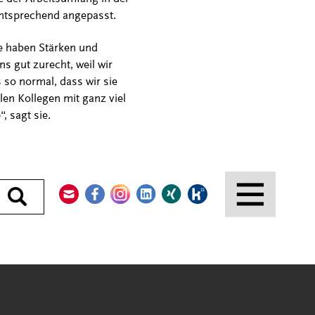
 entsprechend angepasst.
le haben Stärken und
 gut zurecht, weil wir
so normal, dass wir sie
en Kollegen mit ganz viel
, sagt sie.
Kontakt
Facebook
Instagram
LinkedIn
Xing
Kununu
Durchsuchen