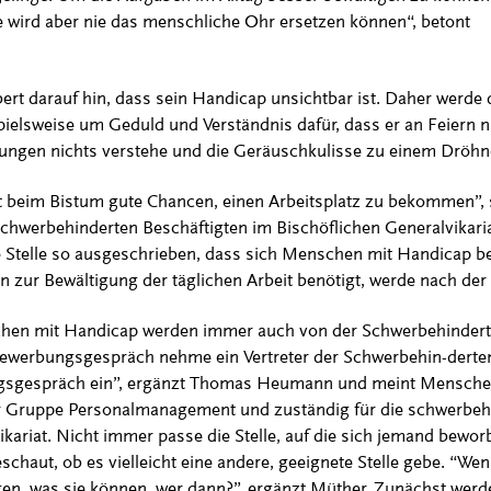
se wird aber nie das menschliche Ohr ersetzen können“, betont
ert darauf hin, dass sein Handicap unsichtbar ist. Daher werde d
spielsweise um Geduld und Verständnis dafür, dass er an Feiern n
gen nichts verstehe und die Geräuschkulisse zu einem Dröhn
at beim Bistum gute Chancen, einen Arbeitsplatz zu bekommen”,
schwerbehinderten Beschäftigten im Bischöflichen Generalvikari
de Stelle so ausgeschrieben, dass sich Menschen mit Handicap 
n zur Bewältigung der täglichen Arbeit benötigt, werde nach der
n mit Handicap werden immer auch von der Schwerbehinderten
ewerbungsgespräch nehme ein Vertreter der Schwerbehin-dertenv
ngsgespräch ein”, ergänzt Thomas Heumann und meint Menschen
der Gruppe Personalmanagement und zuständig für die schwerbe
ikariat. Nicht immer passe die Stelle, auf die sich jemand bewo
schaut, ob es vielleicht eine andere, geeignete Stelle gebe. “W
en, was sie können, wer dann?”, ergänzt Müther. Zunächst werd