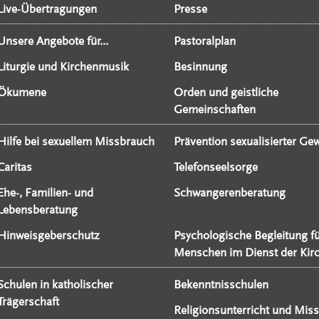
Live-Übertragungen
Presse
Unsere Angebote für...
Pastoralplan
Liturgie und Kirchenmusik
Besinnung
Ökumene
Orden und geistliche
Gemeinschaften
Hilfe bei sexuellem Missbrauch
Prävention sexualisierter Gew
Caritas
Telefonseelsorge
Ehe-, Familien- und
Schwangerenberatung
Lebensberatung
Hinweisgeberschutz
Psychologische Begleitung f
Menschen im Dienst der Kir
Schulen in katholischer
Bekenntnisschulen
Trägerschaft
Religionsunterricht und Miss