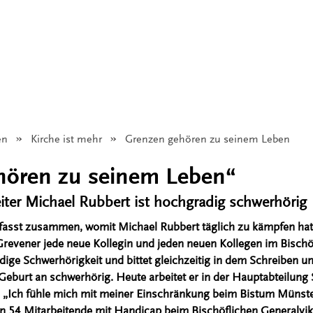
en
Kirche ist mehr
Angezeigt:
Grenzen gehören zu seinem Leben
hören zu seinem Leben“
ter Michael Rubbert ist hochgradig schwerhörig
nd fasst zusammen, womit Michael Rubbert täglich zu kämpfen hat
 Grevener jede neue Kollegin und jeden neuen Kollegen im Bischö
ige Schwerhörigkeit und bittet gleichzeitig in dem Schreiben um
n Geburt an schwerhörig. Heute arbeitet er in der Hauptabteilung
. „Ich fühle mich mit meiner Einschränkung beim Bistum Münste
en 54 Mitarbeitende mit Handicap beim Bischöflichen Generalvika