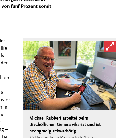
 von fünf Prozent somit
der
Bild in vergröß
ilfe
ls
 den
bbert
se
nster
h in
zu
Michael Rubbert arbeitet beim
n,
Bischöflichen Generalvikariat und ist
ng –
hochgradig schwerhörig.
, hat
© Bischöfliche Pressestelle/Lara