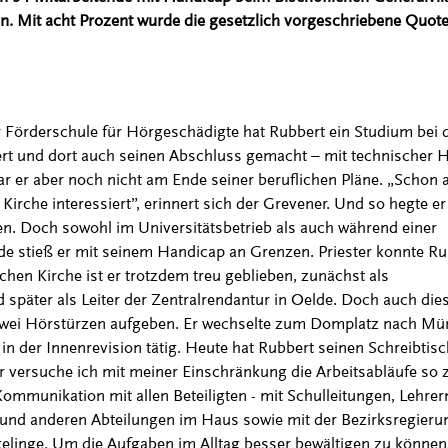
. Mit acht Prozent wurde die gesetzlich vorgeschriebene Quote
 Förderschule für Hörgeschädigte hat Rubbert ein Studium bei 
rt und dort auch seinen Abschluss gemacht – mit technischer H
r er aber noch nicht am Ende seiner beruflichen Pläne. „Schon a
 Kirche interessiert”, erinnert sich der Grevener. Und so hegte er
n. Doch sowohl im Universitätsbetrieb als auch während einer
de stieß er mit seinem Handicap an Grenzen. Priester konnte Ru
chen Kirche ist er trotzdem treu geblieben, zunächst als
nd später als Leiter der Zentralrendantur in Oelde. Doch auch die
wei Hörstürzen aufgeben. Er wechselte zum Domplatz nach Mü
n der Innenrevision tätig. Heute hat Rubbert seinen Schreibtisc
r versuche ich mit meiner Einschränkung die Arbeitsabläufe so 
Kommunikation mit allen Beteiligten - mit Schulleitungen, Lehrer
 und anderen Abteilungen im Haus sowie mit der Bezirksregieru
 gelinge. Um die Aufgaben im Alltag besser bewältigen zu können