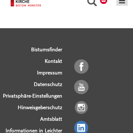
Suche
Serviceangebote
Social Media Angebote
Externe Links
Bistumsfinder
Kontakt
Impressum
Datenschutz
Privatsphäre-Einstellungen
Hinweisgeberschutz
Amtsblatt
Informationen in Leichter