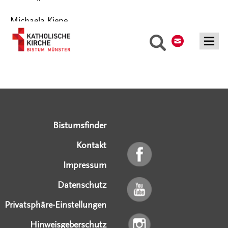
Michaela Kiepe
Kontakt
Suche
Serviceangebote
Social Media Angebote
Externe Links
Bistumsfinder
Kontakt
Impressum
Datenschutz
Privatsphäre-Einstellungen
Hinweisgeberschutz