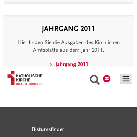
JAHRGANG 2011
Hier finden Sie die Ausgaben des Kirchlichen
Amtsblatts aus dem Jahr 2011.
Jahrgang 2011
Kontakt
Suche
Serviceangebote
Social Media Angebote
Externe Links
Bistumsfinder