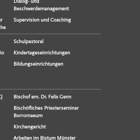
Dialog- und
Beschwerdemanagement
ür
Supervision und Coaching
che
Schulpastoral
io
Kindertageseinrichtungen
Bildungseinrichtungen
CJ
Bischof em. Dr. Felix Genn
Bischöfliches Priesterseminar
Borromaeum
Kirchengericht
Arbeiten im Bistum Münster