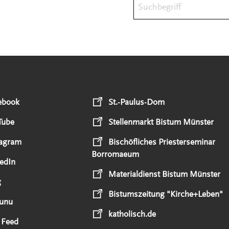
Suchbegriff
ebook
St.-Paulus-Dom
Tube
Stellenmarkt Bistum Münster
tagram
Bischöfliches Priesterseminar
Borromaeum
edIn
Materialdienst Bistum Münster
g
Bistumszeitung "Kirche+Leben"
unu
katholisch.de
 Feed