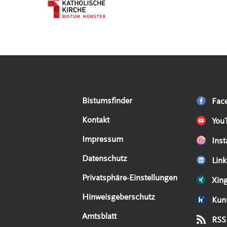
Serviceangebote
Social Media Angebote
Externe Links
Bistumsfinder
Fac
Kontakt
You
Impressum
Ins
Datenschutz
Link
Privatsphäre-Einstellungen
Xin
Hinweisgeberschutz
Kun
Amtsblatt
RSS