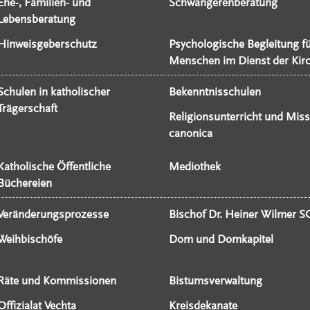
Ehe-, Familien- und
Schwangerenberatung
Lebensberatung
Hinweisgeberschutz
Psychologische Begleitung f
Menschen im Dienst der Kir
Schulen in katholischer
Bekenntnisschulen
Trägerschaft
Religionsunterricht und Miss
canonica
Katholische Öffentliche
Mediothek
Büchereien
Veränderungsprozesse
Bischof Dr. Heiner Wilmer S
Weihbischöfe
Dom und Domkapitel
Räte und Kommissionen
Bistumsverwaltung
Offizialat Vechta
Kreisdekanate