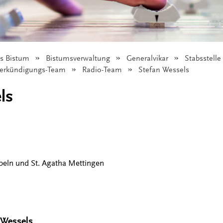
as Bistum
Bistumsverwaltung
Generalvikar
Stabsstell
erkündigungs-Team
Radio-Team
Angezeigt:
Stefan Wessels
ls
peln und St. Agatha Mettingen
 Wessels