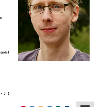
zu
tiefst
7,51).
Kontakt
Facebook
Instagram
LinkedIn
Xing
Kununu