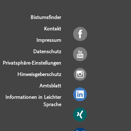
Serviceangebote
Social Media Angebote
Externe Links
Bistumsfinder
Kontakt
Impressum
Datenschutz
Privatsphäre-Einstellungen
Hinweisgeberschutz
Amtsblatt
Informationen in Leichter
Sprache