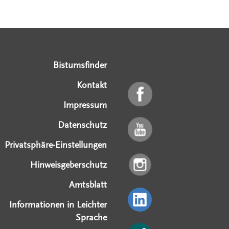
Serviceangebote
Social Media Angebote
Externe Links
Bistumsfinder
Kontakt
Impressum
Datenschutz
Privatsphäre-Einstellungen
Hinweisgeberschutz
Amtsblatt
Informationen in Leichter
Sprache