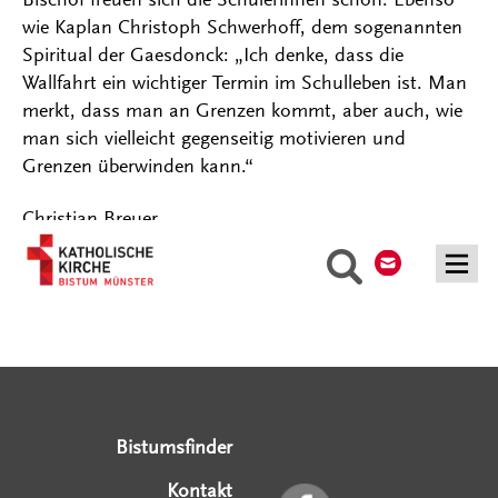
wie Kaplan Christoph Schwerhoff, dem sogenannten
Spiritual der Gaesdonck: „Ich denke, dass die
Wallfahrt ein wichtiger Termin im Schulleben ist. Man
merkt, dass man an Grenzen kommt, aber auch, wie
man sich vielleicht gegenseitig motivieren und
Grenzen überwinden kann.“
Christian Breuer
Kontakt
Suche
Serviceangebote
Social Media Angebote
Externe Links
Bistumsfinder
Kontakt