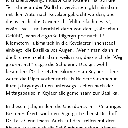
Krankheitsbedingt musste Charlotte einmal auf die
Teilnahme an der Wallfahrt verzichten: „Ich bin dann
mit dem Auto nach Kevelaer gebracht worden, aber
das ist nicht das Gleiche, da fehlt einfach etwas“,
erzählt sie. Und berichtet dann von dem „Gänsehaut-
Gefühl“, wenn die große Pilgergruppe nach 17
Kilometern Fußmarsch in die Kevelaerer Innenstadt
einbiegt, die Basilika vor Augen. „Wenn man dann in
die Kirche einzieht, dann weiß man, dass sich der Weg
gelohnt hat“, sagte die Schülerin. Das gilt wohl
besonders für die letzten Kilometer ab Keylaer – denn
waren die Pilger vorher noch als kleinere Gruppen in
ihren Jahrgangsstufen unterwegs, ziehen nach der
Mittagspause in Keylaer alle gemeinsam zur Basilika.
In diesem Jahr, in dem die Gaesdonck ihr 175-jähriges
Bestehen feiert, wird den Pilgergottesdienst Bischof
Dr. Felix Genn feiern. Auch auf das Treffen mit dem
Bischof freuen sich die Schülerinnen schon. Ebenso