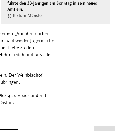
führte den 33-Jährigen am Sonntag in sein neues
Amt ein.
© Bistum Münster
bleiben: „Von ihm dürfen
on bald wieder Jugendliche
ner Liebe zu den
Nehmt mich und uns alle
sein. Der Weihbischof
zubringen.
exiglas-Visier und mit
Distanz.
Kontakt
Facebook
Instagram
LinkedIn
Xing
Kununu