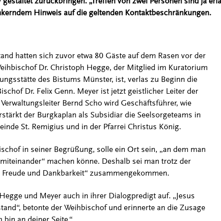
v gestaltet zurückbringen. „Treffen von zwei Personen sind ja erl
kerndem Hinweis auf die geltenden Kontaktbeschränkungen.
and hatten sich zuvor etwa 80 Gäste auf dem Rasen vor der
ihbischof Dr. Christoph Hegge, der Mitglied im Kuratorium
ungsstätte des Bistums Münster, ist, verlas zu Beginn die
hof Dr. Felix Genn. Meyer ist jetzt geistlicher Leiter der
 Verwaltungsleiter Bernd Scho wird Geschäftsführer, wie
stärkt der Burgkaplan als Subsidiar die Seelsorgeteams in
inde St. Remigius und in der Pfarrei Christus König.
ischof in seiner Begrüßung, solle ein Ort sein, „an dem man
 miteinander“ machen könne. Deshalb sei man trotz der
n Freude und Dankbarkeit“ zusammengekommen.
gge und Meyer auch in ihrer Dialogpredigt auf. „Jesus
istand“, betonte der Weihbischof und erinnerte an die Zusage
 bin an deiner Seite.“