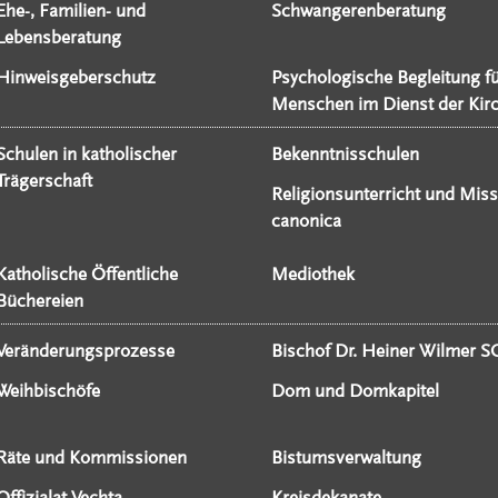
Ehe-, Familien- und
Schwangerenberatung
Lebensberatung
Hinweisgeberschutz
Psychologische Begleitung f
Menschen im Dienst der Kir
Schulen in katholischer
Bekenntnisschulen
Trägerschaft
Religionsunterricht und Miss
canonica
Katholische Öffentliche
Mediothek
Büchereien
Veränderungsprozesse
Bischof Dr. Heiner Wilmer S
Weihbischöfe
Dom und Domkapitel
Räte und Kommissionen
Bistumsverwaltung
Offizialat Vechta
Kreisdekanate