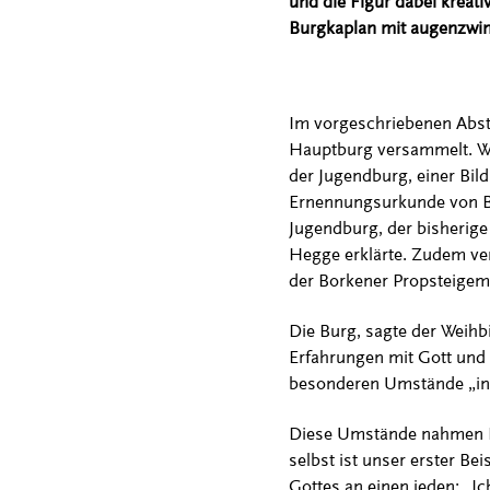
und die Figur dabei kreati
Burgkaplan mit augenzwin
Im vorgeschriebenen Abst
Hauptburg versammelt. We
der Jugendburg, einer Bild
Ernennungsurkunde von Bisc
Jugendburg, der bisherige
Hegge erklärte. Zudem ver
der Borkener Propsteigeme
Die Burg, sagte der Weihb
Erfahrungen mit Gott und
besonderen Umstände „i
Diese Umstände nahmen He
selbst ist unser erster Be
Gottes an einen jeden: „Ich