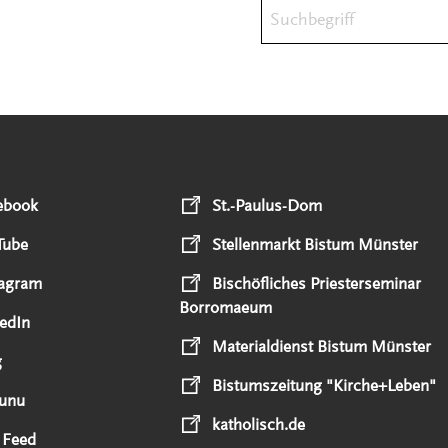
Suchbegriff
ebook
St.-Paulus-Dom
Tube
Stellenmarkt Bistum Münster
tagram
Bischöfliches Priesterseminar
Borromaeum
edIn
Materialdienst Bistum Münster
g
Bistumszeitung "Kirche+Leben"
unu
katholisch.de
 Feed