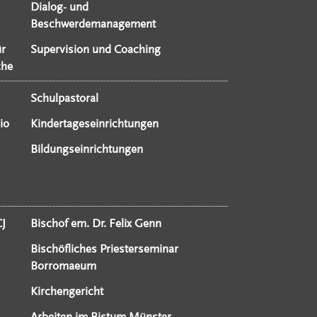
Dialog- und
Beschwerdemanagement
ür
Supervision und Coaching
che
Schulpastoral
io
Kindertageseinrichtungen
Bildungseinrichtungen
CJ
Bischof em. Dr. Felix Genn
Bischöfliches Priesterseminar
Borromaeum
Kirchengericht
Arbeiten im Bistum Münster