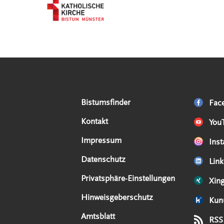
Serviceangebote
Social Media Angebote
Externe Links
Bistumsfinder
Fac
Kontakt
You
Impressum
Ins
Datenschutz
Link
Privatsphäre-Einstellungen
Xin
Hinweisgeberschutz
Kun
Amtsblatt
RSS