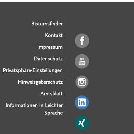
Serviceangebote
Social Media Angebote
Externe Links
Bistumsfinder
Kontakt
Impressum
Datenschutz
Privatsphäre-Einstellungen
Hinweisgeberschutz
Amtsblatt
Informationen in Leichter
Sprache