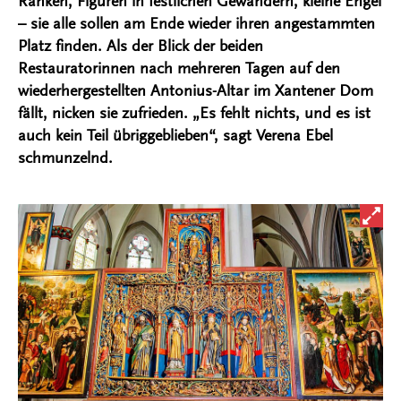
Ranken, Figuren in festlichen Gewändern, kleine Engel
– sie alle sollen am Ende wieder ihren angestammten
Platz finden. Als der Blick der beiden
Restauratorinnen nach mehreren Tagen auf den
wiederhergestellten Antonius-Altar im Xantener Dom
fällt, nicken sie zufrieden. „Es fehlt nichts, und es ist
auch kein Teil übriggeblieben“, sagt Verena Ebel
schmunzelnd.
Bild i