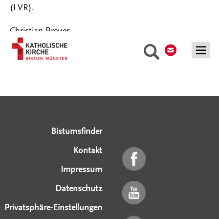
(LVR).
Christian Breuer
Kontakt
Suche
Serviceangebote
Social Media Angebote
Externe Links
Bistumsfinder
Kontakt
Impressum
Datenschutz
Privatsphäre-Einstellungen