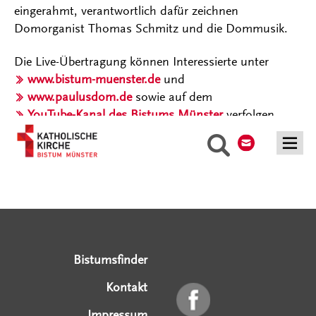
eingerahmt, verantwortlich dafür zeichnen
Domorganist Thomas Schmitz und die Dommusik.
Die Live-Übertragung können Interessierte unter
www.bistum-muenster.de
und
www.paulusdom.de
sowie auf dem
YouTube-Kanal des Bistums Münster
verfolgen.
Kontakt
Suche
Serviceangebote
Social Media Angebote
Externe Links
Bistumsfinder
Kontakt
Impressum