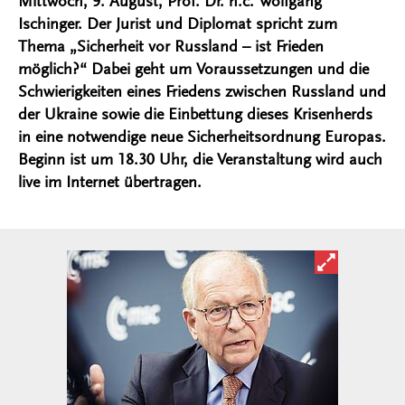
Mittwoch, 9. August, Prof. Dr. h.c. Wolfgang
Ischinger. Der Jurist und Diplomat spricht zum
Thema „Sicherheit vor Russland – ist Frieden
möglich?“ Dabei geht um Voraussetzungen und die
Schwierigkeiten eines Friedens zwischen Russland und
der Ukraine sowie die Einbettung dieses Krisenherds
in eine notwendige neue Sicherheitsordnung Europas.
Beginn ist um 18.30 Uhr, die Veranstaltung wird auch
live im Internet übertragen.
Bild in ver