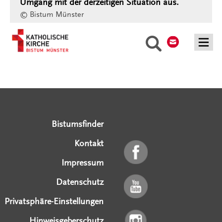
Umgang mit der derzeitigen Situation aus.
© Bistum Münster
Kontakt
Suche
Serviceangebote
Social Media Angebote
Externe Links
Bistumsfinder
Kontakt
Impressum
Datenschutz
Privatsphäre-Einstellungen
Hinweisgeberschutz