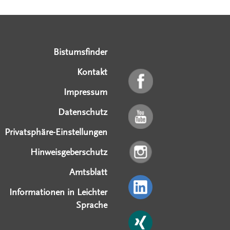
Serviceangebote
Social Media Angebote
Externe Links
Bistumsfinder
Kontakt
Impressum
Datenschutz
Privatsphäre-Einstellungen
Hinweisgeberschutz
Amtsblatt
Informationen in Leichter
Sprache