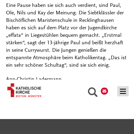
Eine Pause haben sie sich auch verdient, sind Paul,
Ole, Nils und Kay der Meinung. Die Siebtklässler der
Bischöflichen Maristenschule in Recklinghausen
haben es sich auf dem Platz vor der Jugendkirche
„effata“ in Liegestühlen bequem gemacht. „Erstmal
stärken“, sagt der 13-jährige Paul und beißt herzhaft
in seine Currywurst. Die Jungen genießen die
entspannte Atmosphäre beim Katholikentag. „Das ist
ein sehr schöner Schultag“, sind sie sich einig.
Ann-Christin Ladermann
Kontakt
Suche
Serviceangebote
Social Media Angebote
Externe Links