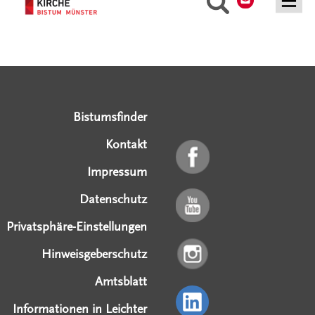
Suche
Serviceangebote
Social Media Angebote
Externe Links
Bistumsfinder
Kontakt
Impressum
Datenschutz
Privatsphäre-Einstellungen
Hinweisgeberschutz
Amtsblatt
Informationen in Leichter