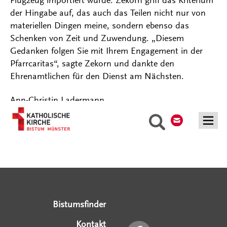
Flugzeug importiert wurde. Zekorn griff das Kriterium
der Hingabe auf, das auch das Teilen nicht nur von
materiellen Dingen meine, sondern ebenso das
Schenken von Zeit und Zuwendung. „Diesem
Gedanken folgen Sie mit Ihrem Engagement in der
Pfarrcaritas“, sagte Zekorn und dankte den
Ehrenamtlichen für den Dienst am Nächsten.
Ann-Christin Ladermann
Kontakt
Suche
Serviceangebote
Social Media Angebote
Externe Links
Bistumsfinder
Kontakt