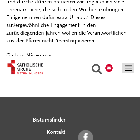
und durchzuführen brauchen wir unglaublich viele
Ehrenamtliche, die sich in den Wochen einbringen.
Einige nehmen dafür extra Urlaub.“ Dieses
außergewöhnliche Engagement in den
zurückliegenden Jahren wollen die Verantwortlichen
aus der Pfarrei nicht überstrapazieren.
Gudrun Niewöhner
Kontakt
Suche
Serviceangebote
Social Media Angebote
Externe Links
Bistumsfinder
Kontakt