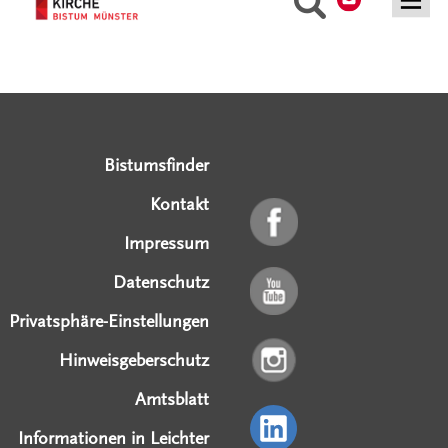
Serviceangebote
Social Media Angebote
Externe Links
Bistumsfinder
Kontakt
Impressum
Datenschutz
Privatsphäre-Einstellungen
Hinweisgeberschutz
Amtsblatt
Informationen in Leichter