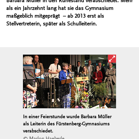
Barbara Müller in den Ruhestand verabschiedet. Mehr
als ein Jahrzehnt lang hat sie das Gymnasium
maßgeblich mitgeprägt – ab 2013 erst als
Stellvertreterin, später als Schulleiterin.
Bild in ver
In einer Feierstunde wurde Barbara Müller
als Leiterin des Fürstenberg-Gymnasiums
verabschiedet.
© Marlon Haeberle