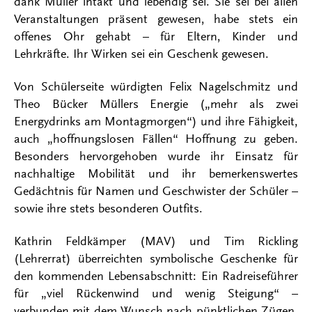
dank Müller intakt und lebendig sei. Sie sei bei allen
Veranstaltungen präsent gewesen, habe stets ein
offenes Ohr gehabt – für Eltern, Kinder und
Lehrkräfte. Ihr Wirken sei ein Geschenk gewesen.
Von Schülerseite würdigten Felix Nagelschmitz und
Theo Bücker Müllers Energie („mehr als zwei
Energydrinks am Montagmorgen“) und ihre Fähigkeit,
auch „hoffnungslosen Fällen“ Hoffnung zu geben.
Besonders hervorgehoben wurde ihr Einsatz für
nachhaltige Mobilität und ihr bemerkenswertes
Gedächtnis für Namen und Geschwister der Schüler –
sowie ihre stets besonderen Outfits.
Kathrin Feldkämper (MAV) und Tim Rickling
(Lehrerrat) überreichten symbolische Geschenke für
den kommenden Lebensabschnitt: Ein Radreiseführer
für „viel Rückenwind und wenig Steigung“ –
verbunden mit dem Wunsch nach pünktlichen Zügen.