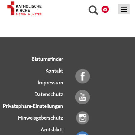
Kontakt
Suche
Serviceangebote
Social Media Angebote
Externe Links
Bistumsfinder
Kontakt
Impressum
Datenschutz
Privatsphäre-Einstellungen
Hinweisgeberschutz
Amtsblatt