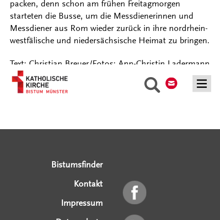
packen, denn schon am frühen Freitagmorgen
starteten die Busse, um die Messdienerinnen und
Messdiener aus Rom wieder zurück in ihre nordrhein-
westfälische und niedersächsische Heimat zu bringen.
Text: Christian Breuer/Fotos: Ann-Christin Ladermann
Kontakt
Suche
Serviceangebote
Social Media Angebote
Externe Links
Bistumsfinder
Kontakt
Impressum