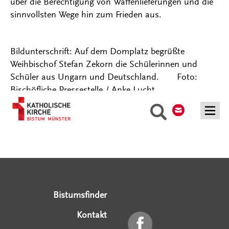
über die Berechtigung von Waffenlieferungen und die
sinnvollsten Wege hin zum Frieden aus.
Bildunterschrift: Auf dem Domplatz begrüßte
Weihbischof Stefan Zekorn die Schülerinnen und
Schüler aus Ungarn und Deutschland. Foto:
Bischöfliche Pressestelle / Anke Lucht
Kontakt
Suche
Serviceangebote
Social Media Angebote
Externe Links
Bistumsfinder
Kontakt