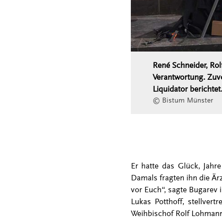
René Schneider, Rol
Verantwortung. Zuvo
Liquidator berichtet
© Bistum Münster
Er hatte das Glück, Jahr
Damals fragten ihn die Ärz
vor Euch“, sagte Bugarev 
Lukas Potthoff, stellver
Weihbischof Rolf Lohmann,