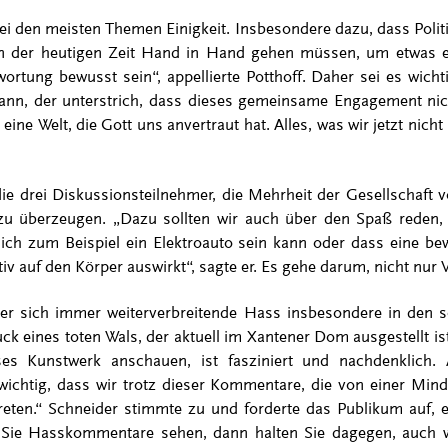
ei den meisten Themen Einigkeit. Insbesondere dazu, dass Politi
n der heutigen Zeit Hand in Hand gehen müssen, um etwas er
ortung bewusst sein“, appellierte Potthoff. Daher sei es wich
nn, der unterstrich, dass dieses gemeinsame Engagement nich
ie eine Welt, die Gott uns anvertraut hat. Alles, was wir jetzt ni
die drei Diskussionsteilnehmer, die Mehrheit der Gesellschaft
 überzeugen. „Dazu sollten wir auch über den Spaß reden,
ch zum Beispiel ein Elektroauto sein kann oder dass eine b
v auf den Körper auswirkt“, sagte er. Es gehe darum, nicht nur V
der sich immer weiterverbreitende Hass insbesondere in den 
ck eines toten Wals, der aktuell im Xantener Dom ausgestellt is
es Kunstwerk anschauen, ist fasziniert und nachdenklich.
ichtig, dass wir trotz dieser Kommentare, die von einer Min
eten.“ Schneider stimmte zu und forderte das Publikum auf, 
 Sie Hasskommentare sehen, dann halten Sie dagegen, auch w