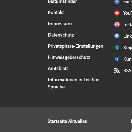
Serviceangebote
Social Media Angebote
Externe Links
Bistumsfinder
Fac
Kontakt
You
Impressum
Ins
Datenschutz
Link
Privatsphäre-Einstellungen
Xin
Hinweisgeberschutz
Kun
Amtsblatt
RSS
Informationen in Leichter
Sprache
Startseite Aktuelles