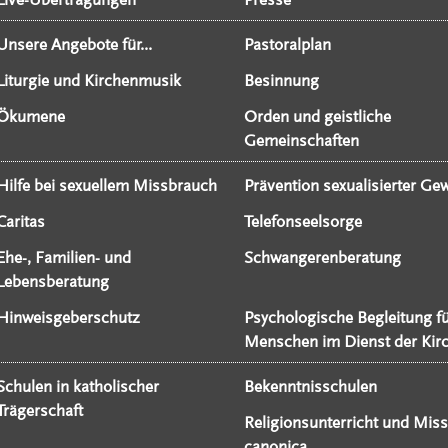
Unsere Angebote für...
Pastoralplan
Liturgie und Kirchenmusik
Besinnung
Ökumene
Orden und geistliche
Gemeinschaften
Hilfe bei sexuellem Missbrauch
Prävention sexualisierter Gew
Caritas
Telefonseelsorge
Ehe-, Familien- und
Schwangerenberatung
Lebensberatung
Hinweisgeberschutz
Psychologische Begleitung f
Menschen im Dienst der Kir
Schulen in katholischer
Bekenntnisschulen
Trägerschaft
Religionsunterricht und Miss
canonica