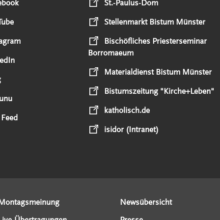
ebook
St.-Paulus-Dom
Tube
Stellenmarkt Bistum Münster
tagram
Bischöfliches Priesterseminar
Borromaeum
edIn
Materialdienst Bistum Münster
g
Bistumszeitung "Kirche+Leben"
unu
katholisch.de
 Feed
isidor (Intranet)
Montagsmeinung
Newsübersicht
Live-Übertragungen
Presse