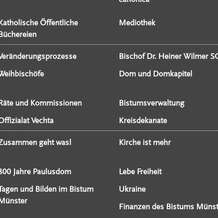
Katholische Öffentliche
Mediothek
Büchereien
Veränderungsprozesse
Bischof Dr. Heiner Wilmer S
Weihbischöfe
Dom und Domkapitel
Räte und Kommissionen
Bistumsverwaltung
Offizialat Vechta
Kreisdekanate
Zusammen geht was!
Kirche ist mehr
800 Jahre Paulusdom
Lebe Freiheit
Tagen und Bilden im Bistum
Ukraine
Münster
Finanzen des Bistums Münst