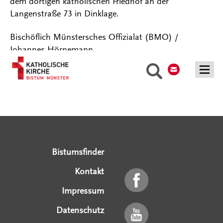
dem dortigen katholischen Friedhof an der
Langenstraße 73 in Dinklage.
Bischöflich Münstersches Offizialat (BMO) /
Johannes Hörnemann
Kontakt
Suche
Serviceangebote
Social Media Angebote
Externe Links
Bistumsfinder
Kontakt
Impressum
Datenschutz