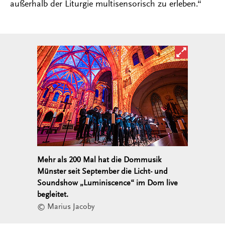
außerhalb der Liturgie multisensorisch zu erleben.“
Bild in ver
Mehr als 200 Mal hat die Dommusik
Münster seit September die Licht- und
Soundshow „Luminiscence“ im Dom live
begleitet.
© Marius Jacoby