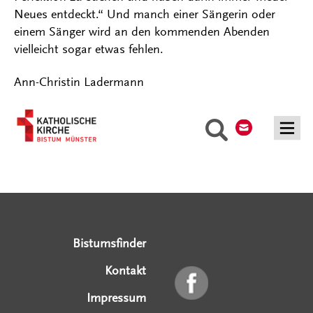
Neues entdeckt.“ Und manch einer Sängerin oder
einem Sänger wird an den kommenden Abenden
vielleicht sogar etwas fehlen.
Ann-Christin Ladermann
Kontakt
Suche
Serviceangebote
Social Media Angebote
Externe Links
Bistumsfinder
Kontakt
Impressum