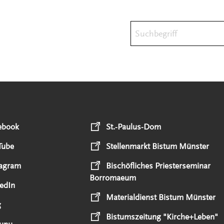
Suchbegriff
ebook
St.-Paulus-Dom
Tube
Stellenmarkt Bistum Münster
tagram
Bischöfliches Priesterseminar
Borromaeum
edIn
Materialdienst Bistum Münster
g
Bistumszeitung "Kirche+Leben"