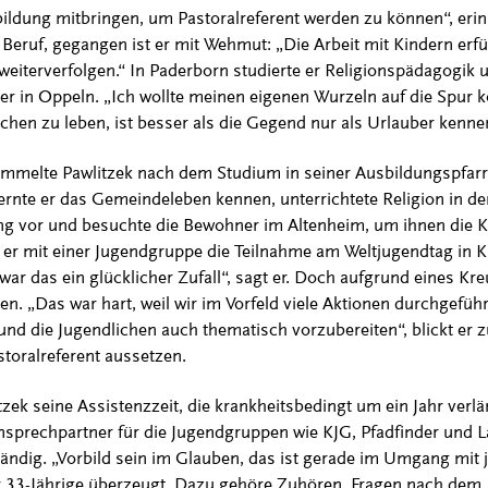
ldung mitbringen, um Pastoralreferent werden zu können“, erinne
 Beruf, gegangen ist er mit Wehmut: „Die Arbeit mit Kindern erfül
 weiterverfolgen.“ In Paderborn studierte er Religionspädagogik
r in Oppeln. „Ich wollte meinen eigenen Wurzeln auf die Spur 
chen zu leben, ist besser als die Gegend nur als Urlauber kenn
mmelte Pawlitzek nach dem Studium in seiner Ausbildungspfarre
lernte er das Gemeindeleben kennen, unterrichtete Religion in de
ung vor und besuchte die Bewohner im Altenheim, um ihnen di
e er mit einer Jugendgruppe die Teilnahme am Weltjugendtag in K
war das ein glücklicher Zufall“, sagt er. Doch aufgrund eines K
gen. „Das war hart, weil wir im Vorfeld viele Aktionen durchgefüh
nd die Jugendlichen auch thematisch vorzubereiten“, blickt er z
toralreferent aussetzen.
tzek seine Assistenzzeit, die krankheitsbedingt um ein Jahr verl
 Ansprechpartner für die Jugendgruppen wie KJG, Pfadfinder und 
tändig. „Vorbild sein im Glauben, das ist gerade im Umgang mi
er 33-Jährige überzeugt. Dazu gehöre Zuhören, Fragen nach dem,