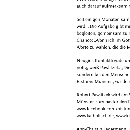
auch darauf aufmerksam mac
Seit einigen Monaten sam
wird. „Die Aufgabe gibt mi
begleiten, gemeinsam zu r
Chance: „Wenn ich im Gott
Worte zu wählen, die die 
Neugier, Kontaktfreude un
nötig, weiß Pawlitzek. „Die
sondern bei den Menschen 
Bistums Münster ‚Für dein
Robert Pawlitzek wird am 
Münster zum pastoralen Di
www.facebook.com/bistumm
www.katholisch.de, www.ki
Ann-Christin Ladermann