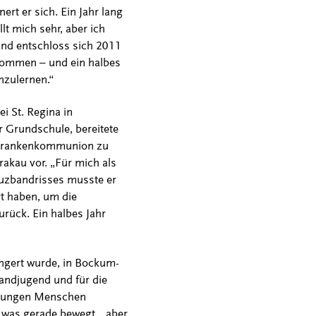
rt er sich. Ein Jahr lang
lt mich sehr, aber ich
 und entschloss sich 2011
kommen – und ein halbes
enzulernen.“
i St. Regina in
r Grundschule, bereitete
e Krankenkommunion zu
rakau vor. „Für mich als
reuzbandrisses musste er
rt haben, um die
urück. Ein halbes Jahr
ängert wurde, in Bockum-
Landjugend und für die
t jungen Menschen
 was gerade bewegt, „aber