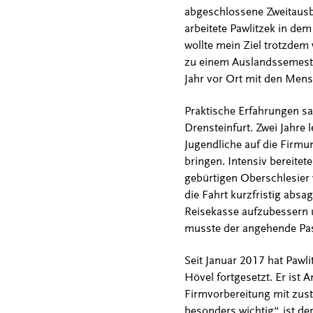
abgeschlossene Zweitausbi
arbeitete Pawlitzek in dem
wollte mein Ziel trotzdem
zu einem Auslandssemeste
Jahr vor Ort mit den Mens
Praktische Erfahrungen sa
Drensteinfurt. Zwei Jahre 
Jugendliche auf die Firm
bringen. Intensiv bereitet
gebürtigen Oberschlesier 
die Fahrt kurzfristig absa
Reisekasse aufzubessern u
musste der angehende Pas
Seit Januar 2017 hat Pawli
Hövel fortgesetzt. Er ist
Firmvorbereitung mit zus
besonders wichtig“, ist d