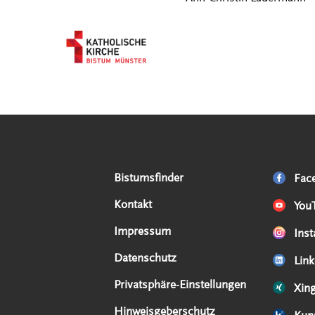
Serviceangebote
Social Media Angebote
Externe Links
Bistumsfinder
Fac
Kontakt
You
Impressum
Ins
Datenschutz
Link
Privatsphäre-Einstellungen
Xin
Hinweisgeberschutz