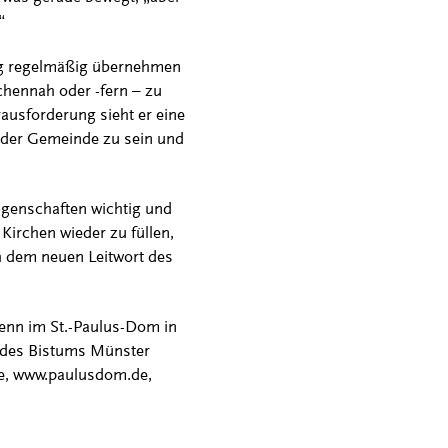
“
tig regelmäßig übernehmen
chennah oder -fern – zu
ausforderung sieht er eine
t der Gemeinde zu sein und
igenschaften wichtig und
 Kirchen wieder zu füllen,
h dem neuen Leitwort des
Genn im St.-Paulus-Dom in
l des Bistums Münster
e, www.paulusdom.de,