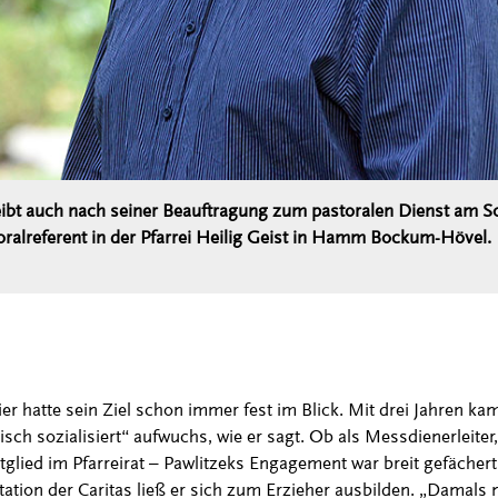
eibt auch nach seiner Beauftragung zum pastoralen Dienst am S
oralreferent in der Pfarrei Heilig Geist in Hamm Bockum-Hövel.
r hatte sein Ziel schon immer fest im Blick. Mit drei Jahren ka
sch sozialisiert“ aufwuchs, wie er sagt. Ob als Messdienerleiter,
glied im Pfarreirat – Pawlitzeks Engagement war breit gefächert
lstation der Caritas ließ er sich zum Erzieher ausbilden. „Damal