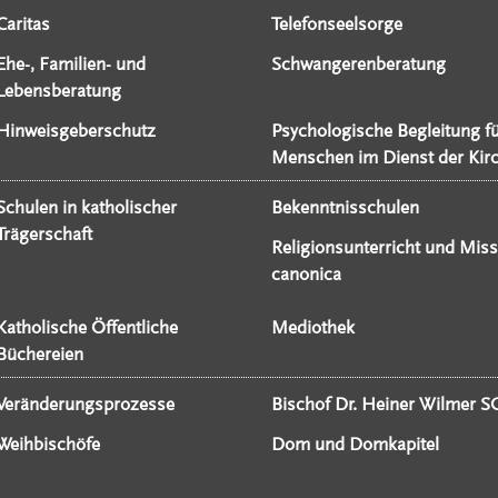
Caritas
Telefonseelsorge
Ehe-, Familien- und
Schwangerenberatung
Lebensberatung
Hinweisgeberschutz
Psychologische Begleitung f
Menschen im Dienst der Kir
Schulen in katholischer
Bekenntnisschulen
Trägerschaft
Religionsunterricht und Miss
canonica
Katholische Öffentliche
Mediothek
Büchereien
Veränderungsprozesse
Bischof Dr. Heiner Wilmer S
Weihbischöfe
Dom und Domkapitel