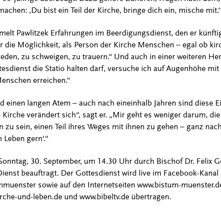
hen: ‚Du bist ein Teil der Kirche, bringe dich ein, mische mit.‘
melt Pawlitzek Erfahrungen im Beerdigungsdienst, den er künf
r die Möglichkeit, als Person der Kirche Menschen – egal ob kir
eden, zu schweigen, zu trauern.“ Und auch in einer weiteren Her
esdienst die Statio halten darf, versuche ich auf Augenhöhe mi
Menschen erreichen.“
d einen langen Atem – auch nach eineinhalb Jahren sind diese E
 Kirche verändert sich“, sagt er. „Mir geht es weniger darum, die
zu sein, einen Teil ihres Weges mit ihnen zu gehen – ganz nac
 Leben gern‘.“
Sonntag, 30. September, um 14.30 Uhr durch Bischof Dr. Felix 
enst beauftragt. Der Gottesdienst wird live im Facebook-Kana
uenster sowie auf den Internetseiten www.bistum-muenster.d
rche-und-leben.de und www.bibeltv.de übertragen.