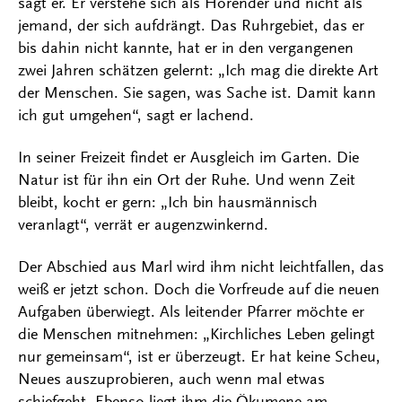
sagt er. Er verstehe sich als Hörender und nicht als
jemand, der sich aufdrängt. Das Ruhrgebiet, das er
bis dahin nicht kannte, hat er in den vergangenen
zwei Jahren schätzen gelernt: „Ich mag die direkte Art
der Menschen. Sie sagen, was Sache ist. Damit kann
ich gut umgehen“, sagt er lachend.
In seiner Freizeit findet er Ausgleich im Garten. Die
Natur ist für ihn ein Ort der Ruhe. Und wenn Zeit
bleibt, kocht er gern: „Ich bin hausmännisch
veranlagt“, verrät er augenzwinkernd.
Der Abschied aus Marl wird ihm nicht leichtfallen, das
weiß er jetzt schon. Doch die Vorfreude auf die neuen
Aufgaben überwiegt. Als leitender Pfarrer möchte er
die Menschen mitnehmen: „Kirchliches Leben gelingt
nur gemeinsam“, ist er überzeugt. Er hat keine Scheu,
Neues auszuprobieren, auch wenn mal etwas
schiefgeht. Ebenso liegt ihm die Ökumene am