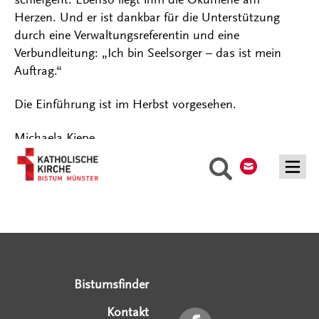
Herzen. Und er ist dankbar für die Unterstützung
durch eine Verwaltungsreferentin und eine
Verbundleitung: „Ich bin Seelsorger – das ist mein
Auftrag.“
Die Einführung ist im Herbst vorgesehen.
Michaela Kiepe
Kontakt
Suche
Serviceangebote
Social Media Angebote
Externe Links
Bistumsfinder
Kontakt