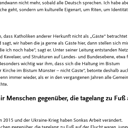
ndwann nicht mehr, sobald alle Deutsch sprechen. Ich habe abe
he geht, sondern um kulturelle Eigenart, um Riten, um Identität
n, dass Katholiken anderer Herkunft nicht als „Gäste“ betrachtet
agt, wir haben die ja gerne als Gäste hier, dann stellen sich mir
ie ich noch habe“, sagt er. Unter seiner Leitung entstanden Net
nd Kevelaer, und Strukturen auf Landes- und Bundesebene, etwa 
esonders wichtig war ihm, dass sich die Haltung im Bistum
der Kirche im Bistum Münster – nicht Gäste“, betonte deshalb auc
 Genn immer wieder, als er in den vergangenen Jahren alle Gemei
hte.
mir Menschen gegenüber, die tagelang zu Fuß 
 2015 und der Ukraine-Krieg haben Sonkas Arbeit verändert.
chen gegenüber, die tagelang zu Fuß auf der Flucht waren, jung