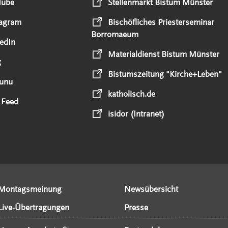
Tube
Stellenmarkt Bistum Münster
tagram
Bischöfliches Priesterseminar
Borromaeum
edIn
Materialdienst Bistum Münster
g
Bistumszeitung "Kirche+Leben"
unu
katholisch.de
 Feed
isidor (Intranet)
Montagsmeinung
Newsübersicht
Live-Übertragungen
Presse