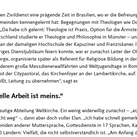
n Zivildienst eine prägende Zeit in Brasilien, wo er die Befrei
gemeinden kennengelernt hat: Begegnungen mit Theologen wie 
„Da habe ich gelernt: Theologie ist Praxis, Option für die Ärmst
schland studierte er Theologie und Philosophie in Münster – und
 an der damaligen Hochschule der Kapuziner und Franziskaner. 
riges Dienstjubiläum feiern konnte, war er zunächst Leiter der Of
e, organisierte später als Referent für Religiöse Bildung in de
nderem große Messdienerwallfahrten und Weltjugendtage in Rom,
t der Citypastoral, das Kirchenfoyer an der Lambertikirche, auf: 
ißt, Leitung zu übernehmen“, sagt er.
lle Arbeit ist meins.“
eutige Abteilung Weltkirche. Ein wenig widerwillig zunächst – „ei
t weg“ –, dann aber doch voller Elan. „Ich habe schnell gemerkt
einden anderer Muttersprache, Gottesdienste in 17 Sprachen, K
 Ländern: Vielfalt, die nicht selbstverständlich ist. „Am Anfang