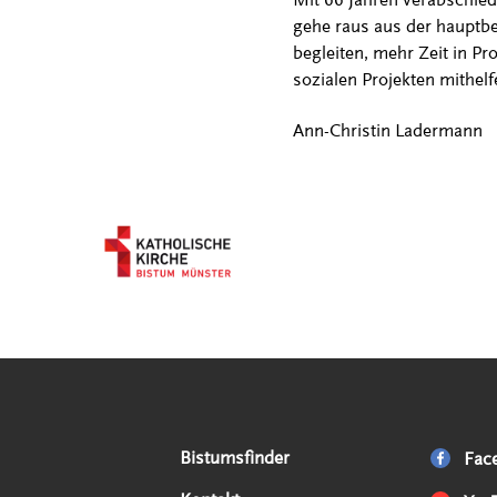
gehe raus aus der hauptber
begleiten, mehr Zeit in Pr
sozialen Projekten mithelf
Ann-Christin Ladermann
Serviceangebote
Social Media Angebote
Externe Links
Bistumsfinder
Fac