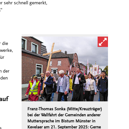
r sehr schnell gemerkt,
.“
Bild in vergröß
 die
zwerke,
für
h der
nden
auf
Franz-Thomas Sonka (Mitte/Kreuzträger)
bei der Wallfahrt der Gemeinden anderer
Muttersprache im Bistum Münster in
Kevelaer am 21. September 2025: Gerne
e