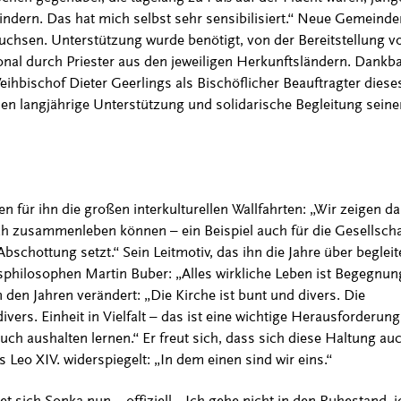
ndern. Das hat mich selbst sehr sensibilisiert.“ Neue Gemeinde
chsen. Unterstützung wurde benötigt, von der Bereitstellung v
al durch Priester aus den jeweiligen Herkunftsländern. Dankbar
ihbischof Dieter Geerlings als Bischöflicher Beauftragter diese
sen langjährige Unterstützung und solidarische Begleitung seine
für ihn die großen interkulturellen Wallfahrten: „Wir zeigen da
ich zusammenleben können – ein Beispiel auch für die Gesellschaf
 Abschottung setzt.“ Sein Leitmotiv, das ihn die Jahre über begleite
hilosophen Martin Buber: „Alles wirkliche Leben ist Begegnung
n den Jahren verändert: „Die Kirche ist bunt und divers. Die
ivers. Einheit in Vielfalt – das ist eine wichtige Herausforderun
h aushalten lernen.“ Er freut sich, dass sich diese Haltung au
 Leo XIV. widerspiegelt: „In dem einen sind wir eins.“
t sich Sonka nun – offiziell. „Ich gehe nicht in den Ruhestand, i