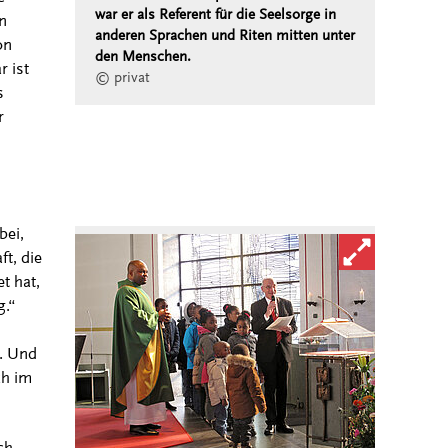
war er als Referent für die Seelsorge in
n
anderen Sprachen und Riten mitten unter
on
den Menschen.
 ist
© privat
s
r
bei,
Bild in vergröß
t, die
t hat,
.“
g. Und
ch im
ch