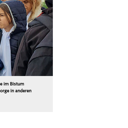
he im Bistum
sorge in anderen