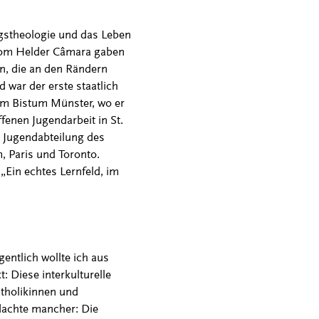
ungstheologie und das Leben
Dom Helder Câmara gaben
en, die an den Rändern
 war der erste staatlich
Im Bistum Münster, wo er
fenen Jugendarbeit in St.
r Jugendabteilung des
 Paris und Toronto.
„Ein echtes Lernfeld, im
gentlich wollte ich aus
: Diese interkulturelle
atholikinnen und
 dachte mancher: Die