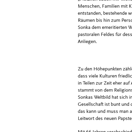
Menschen, Familien mit Ki
entstanden, bestehende wu
Räumen bis hin zum Person
Sonka dem emeritierten We
pastoralen Feldes für des
Anliegen.
Zu den Höhepunkten zählen 
dass viele Kulturen friedl
in Teilen zur Zeit eher auf
stammt von dem Religionsp
Sonkas Weltbild hat sich i
Gesellschaft ist bunt und d
das kann und muss man auc
Leitwort des neuen Papstes
Mit 66 Jahren verabschiede