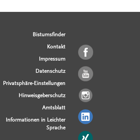
Serviceangebote
Social Media Angebote
Externe Links
Bistumsfinder
Kontakt
Impressum
Datenschutz
Privatsphäre-Einstellungen
Hinweisgeberschutz
Amtsblatt
Informationen in Leichter
Sprache