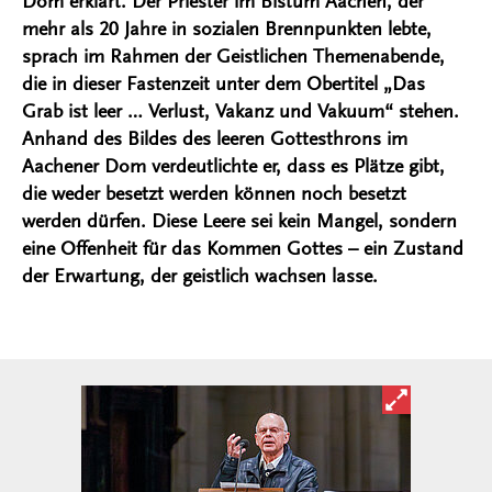
Dom erklärt. Der Priester im Bistum Aachen, der
mehr als 20 Jahre in sozialen Brennpunkten lebte,
sprach im Rahmen der Geistlichen Themenabende,
die in dieser Fastenzeit unter dem Obertitel „Das
Grab ist leer … Verlust, Vakanz und Vakuum“ stehen.
Anhand des Bildes des leeren Gottesthrons im
Aachener Dom verdeutlichte er, dass es Plätze gibt,
die weder besetzt werden können noch besetzt
werden dürfen. Diese Leere sei kein Mangel, sondern
eine Offenheit für das Kommen Gottes – ein Zustand
der Erwartung, der geistlich wachsen lasse.
Bild in ver