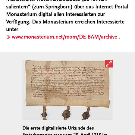
salientem“ (zum Springborn) über das Internet-Portal
Monasterium digital allen Interessierten zur
Verfügung. Das Monasterium erreichen Interessierte
unter
www.monasterium.net/mom/DE-BAM/archive
.
Bild in ver
Die erste digitalisierte Urkunde des