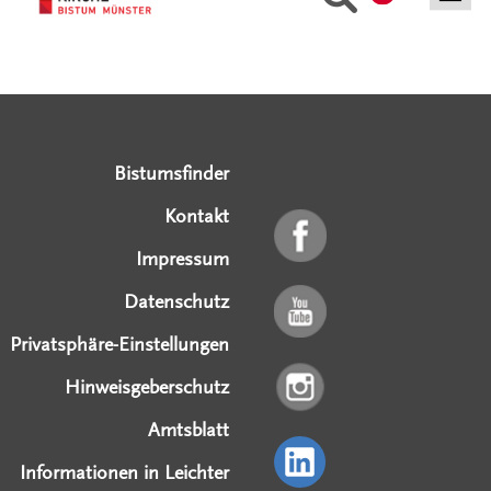
Serviceangebote
Social Media Angebote
Externe Links
Bistumsfinder
Kontakt
Impressum
Datenschutz
Privatsphäre-Einstellungen
Hinweisgeberschutz
Amtsblatt
Informationen in Leichter