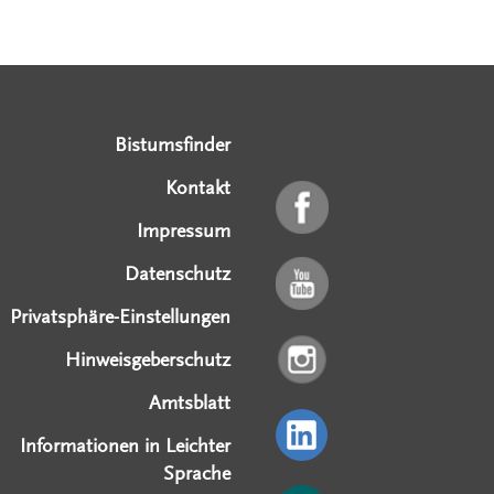
Serviceangebote
Social Media Angebote
Externe Links
Bistumsfinder
Kontakt
Impressum
Datenschutz
Privatsphäre-Einstellungen
Hinweisgeberschutz
Amtsblatt
Informationen in Leichter
Sprache