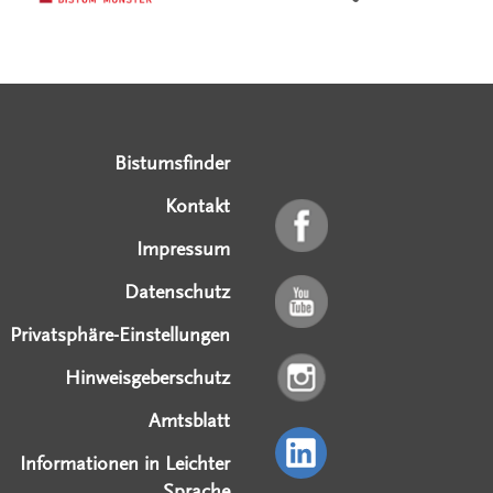
Serviceangebote
Social Media Angebote
Externe Links
Bistumsfinder
Kontakt
Impressum
Datenschutz
Privatsphäre-Einstellungen
Hinweisgeberschutz
Amtsblatt
Informationen in Leichter
Sprache