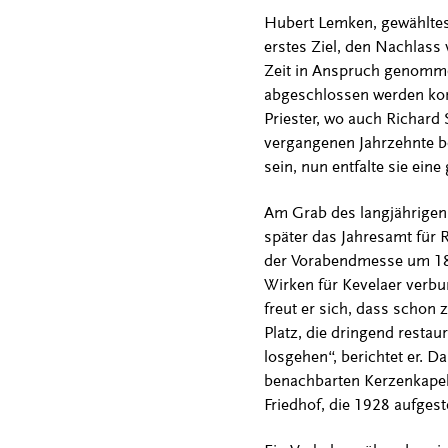
Hubert Lemken, gewähltes 
erstes Ziel, den Nachlass
Zeit in Anspruch genommen
abgeschlossen werden kon
Priester, wo auch Richard
vergangenen Jahrzehnte be
sein, nun entfalte sie ein
Am Grab des langjährigen 
später das Jahresamt für R
der Vorabendmesse um 18.3
Wirken für Kevelaer verbun
freut er sich, dass schon
Platz, die dringend restau
losgehen“, berichtet er. D
benachbarten Kerzenkape
Friedhof, die 1928 aufgest