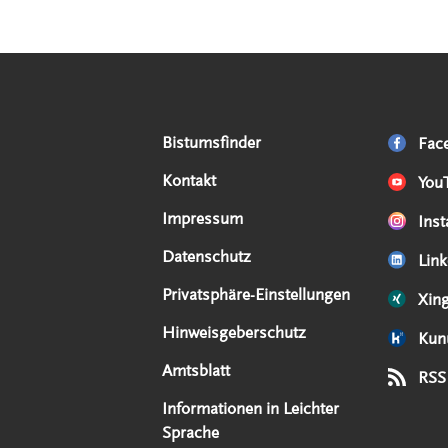
Serviceangebote
Social Media Angebote
Externe Links
Bistumsfinder
Fac
Kontakt
You
Impressum
Ins
Datenschutz
Link
Privatsphäre-Einstellungen
Xin
Hinweisgeberschutz
Kun
Amtsblatt
RSS
Informationen in Leichter
Sprache