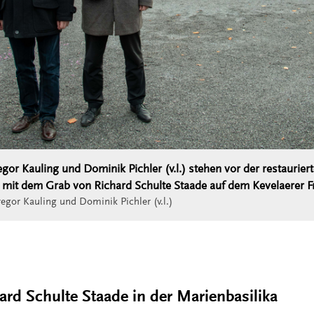
or Kauling und Dominik Pichler (v.l.) stehen vor der restaurier
it dem Grab von Richard Schulte Staade auf dem Kevelaerer Fr
or Kauling und Dominik Pichler (v.l.)
ard Schulte Staade in der Marienbasilika