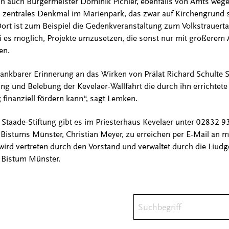
ch auch Bürgermeister Dominik Pichler, ebenfalls von Amts weg
ein zentrales Denkmal im Marienpark, das zwar auf Kirchengrund s
ort ist zum Beispiel die Gedenkveranstaltung zum Volkstrauertag“
ei es möglich, Projekte umzusetzen, die sonst nur mit größerem A
en.
dankbarer Erinnerung an das Wirken von Prälat Richard Schulte 
ung und Belebung der Kevelaer-Wallfahrt die durch ihn errichtete 
g finanziell fördern kann“, sagt Lemken.
 Staade-Stiftung gibt es im Priesterhaus Kevelaer unter 02832 
 Bistums Münster, Christian Meyer, zu erreichen per E-Mail an
wird vertreten durch den Vorstand und verwaltet durch die Liudge
 Bistum Münster.
Suchbegriff