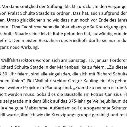
Vorstandsmitglied der Stiftung, blickt zurück: „In den vergang
 von Prälat Schulte Staade zu ordnen. Das hat, auch aufgrund de
. Umso glücklicher sind wir, dass nun noch vor Ende des Jahre
nte.“ Eine Fachfirma habe die überlebensgroße Kreuzigungsgru
 Schulte Staade seine letzte Ruhe gefunden hat, aufwändig von d
freit. Den meisten Besuchern des Friedhofs dürfte sie nur in 
e ganz neue Wirkung.
Wallfahrtsrektors werden sich am Samstag, 13. Januar, Förderer 
ichard Schulte Staade in der Marienbasilika zu feiern. „Zu diese
0 Uhr feiern, sind alle eingeladen, die sich mit Richard Schul
den fühlen“, lädt Wallfahrtsrektor Gregor Kauling ein. Als gebor
 zwei weitere Projekte in Planung sind. „Zuerst zu nennen ist d
riert werden muss. Sobald es die Baustelle am Petrus-Canisius-H
as sei gerade mit dem Blick auf das 375-jährige Weihejubiläum d
lle eine gute Maßnahme. Außerdem soll die sogenannte Schut
ellt wurde, ähnlich wie die Kreuzigungsgruppe gereinigt und rest