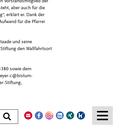
en Vorstandsmitglied der
teht, aber auch für die
, erklärt er. Dank der
ufwand für die Pfarrei
Staade und seine
Stiftung den Wallfahrtsort
93380 sowie dem
 meyer-c@bistum-
r-Stiftung,
Kontakt
Facebook
Instagram
LinkedIn
Xing
Kununu
Durchsuchen