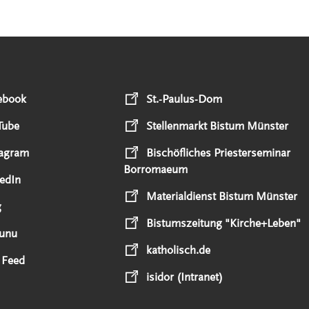
ebook
St.-Paulus-Dom
Tube
Stellenmarkt Bistum Münster
tagram
Bischöfliches Priesterseminar
Borromaeum
edIn
Materialdienst Bistum Münster
g
Bistumszeitung "Kirche+Leben"
unu
katholisch.de
 Feed
isidor (Intranet)