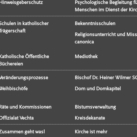
Hinweisgeberschutz
Psychologische Begleitung f
Menschen im Dienst der Kir
Schulen in katholischer
Bekenntnisschulen
Trägerschaft
Religionsunterricht und Miss
canonica
Katholische Öffentliche
Mediothek
Büchereien
Veränderungsprozesse
Bischof Dr. Heiner Wilmer S
Weihbischöfe
Dom und Domkapitel
Räte und Kommissionen
Bistumsverwaltung
Offizialat Vechta
Kreisdekanate
Zusammen geht was!
Kirche ist mehr