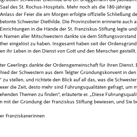
Saal des St. Rochus-Hospitals. Mehr noch als die 180-jährige
Anlass der Feier die am Morgen erfolgte offizielle Schließung
 betonte Schwester Diethilde. Die Provinzoberin erinnerte auch an
inrichtungen in die Hände der St. Franziskus-Stiftung legte und
m Namen aller Mitschwestern dankte sie dem Stiftungsvorstand 
either eingelöst zu haben. Insgesamt haben seit der Ordensgrü
en ihr Leben in den Dienst von Gott und den Menschen gestellt
er Geerlings dankte der Ordensgemeinschaft für ihren Dienst. E
chied der Schwestern aus dem Telgter Gründungskonvent in d
 zu stellen, und richtete den Blick auf all das, was die Schwest
lexer die Zeit, desto mehr sind Führungsqualitäten gefragt, um 
ehenden Themen zu finden“, erläuterte er. „Diese Führungsqual
en mit der Gründung der Franziskus Stiftung bewiesen, und Sie be
er Franziskanerinnen