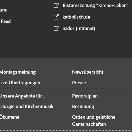
Bistumszeitung "Kirche+Leben"
unu
katholisch.de
 Feed
isidor (Intranet)
Montagsmeinung
Newsübersicht
Live-Übertragungen
Presse
Unsere Angebote für...
Pastoralplan
Liturgie und Kirchenmusik
Besinnung
Ökumene
Orden und geistliche
Gemeinschaften