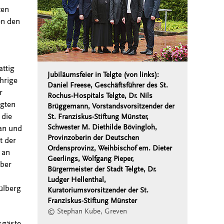
ten
en den
attig
Jubiläumsfeier in Telgte (von links):
hrige
Daniel Freese, Geschäftsführer des St.
r
Rochus-Hospitals Telgte, Dr. Nils
egten
Brüggemann, Vorstandsvorsitzender der
 die
St. Franziskus-Stiftung Münster,
Schwester M. Diethilde Bövingloh,
tan und
Provinzoberin der Deutschen
t der
Ordensprovinz, Weihbischof em. Dieter
 an
Geerlings, Wolfgang Pieper,
aber
Bürgermeister der Stadt Telgte, Dr.
Ludger Hellenthal,
ülberg
Kuratoriumsvorsitzender der St.
Franziskus-Stiftung Münster
© Stephan Kube, Greven
sgäste