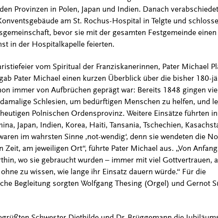
den Provinzen in Polen, Japan und Indien. Danach verabschiede
Konventsgebäude am St. Rochus-Hospital in Telgte und schloss
sgemeinschaft, bevor sie mit der gesamten Festgemeinde einen
st in der Hospitalkapelle feierten.
ristiefeier vom Spiritual der Franziskanerinnen, Pater Michael Pl
gab Pater Michael einen kurzen Überblick über die bisher 180-jä
hon immer von Aufbrüchen geprägt war: Bereits 1848 gingen vie
 damalige Schlesien, um bedürftigen Menschen zu helfen, und l
heutigen Polnischen Ordensprovinz. Weitere Einsätze führten in
ina, Japan, Indien, Korea, Haiti, Tansania, Tschechien, Kasachs
waren im wahrsten Sinne ‚not-wendig‘, denn sie wendeten die No
 Zeit, am jeweiligen Ort“, führte Pater Michael aus. „Von Anfang
thin, wo sie gebraucht wurden – immer mit viel Gottvertrauen, 
ohne zu wissen, wie lange ihr Einsatz dauern würde.“ Für die
che Begleitung sorgten Wolfgang Thesing (Orgel) und Gernot S
grüßten Schwester Diethilde und Dr. Brüggemann die Jubiläum