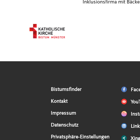
Inklusionsfirma mit Bäcker
Serviceangebote
Social Media Angebote
Externe Links
Bistumsfinder
Fac
Kontakt
You
Impressum
Ins
Datenschutz
Link
Privatsphäre-Einstellungen
Xin