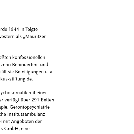
rde 1844 in Telgte
estern als „Mauritzer
ößten konfessionellen
 zehn Behinderten- und
t sie Beteiligungen u. a.
kus-stiftung.de.
Psychosomatik mit einer
er verfügt über 291 Betten
pie, Gerontopsychiatrie
che Institutsambulanz
bH mit Angeboten der
aus GmbH, eine