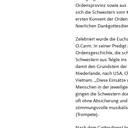
Ordensprovinz sowie aus 
sich die Schwestern vom 
ersten Konvent der Orden
feierlichen Dankgottesdien
Zelebriert wurde die Eucha
O.Carm. In seiner Predigt 
Ordensgeschichte, die sc
Schwestern aus Telgte ins
damit den Grundstein der 
Niederlande, nach USA, Ch
Vietnam. „Diese Einsätze 
Menschen in der jeweiligen
gingen die Schwestern dor
oft ohne Absicherung und 
stimmungsvolle musikalis
(Trompete).
Nach dem Gottesdienst be