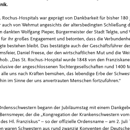
nik.
t. Rochus-Hospitals war geprägt von Dankbarkeit für bisher 180 
 auch von Wehmut angesichts der altersbedingten Schließung 
en dankten Wolfgang Pieper, Bürgermeister der Stadt Telgte, und
 für ihr großes Engagement und betonten, dass die Verbundenhe
gte bestehen bleibt. Das bestätigte auch der Geschäftsführer de
sfeier, Daniel Freese, der den wirtschaftlichen Mut und die Wei
ob. „Das St. Rochus-Hospital wurde 1848 von den Franziskane
klusive der angeschlossenen Tochtergesellschaften rund 1400 M
r alle uns nach Kräften bemühen, das lebendige Erbe der Schwest
rhin im Sinne der uns anvertrauten Menschen fortzuführen.“
 Ordensschwestern begann der Jubiläumstag mit einem Dankgeb
 Bernsmeyer, der die „Kongregation der Krankenschwestern vom
des Hl. Franziskus“ – so der offizielle Ordensname – am 2. Juli
eten waren Schwestern aus rund zwanzig Konventen der Deutsch