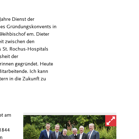
Jahre Dienst der
des Gründungskonvents in
 Weihbischof em. Dieter
it zwischen den
s St. Rochus-Hospitals
sheit der
rinnen gegründet. Heute
itarbeitende. Ich kann
ern in die Zukunft zu
et am
Bild in vergröß
 1844
en