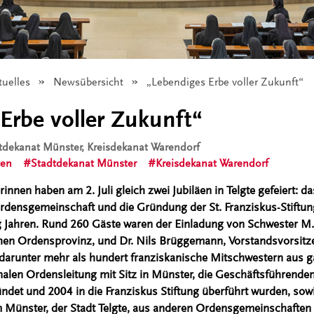
tuelles
Newsübersicht
Angezeigt:
„Lebendiges Erbe voller Zukunft“
Erbe voller Zukunft“
dtdekanat Münster, Kreisdekanat Warendorf
ten
Stadtdekanat Münster
Kreisdekanat Warendorf
innen haben am 2. Juli gleich zwei Jubiläen in Telgte gefeiert: d
Ordensgemeinschaft und die Gründung der St. Franziskus-Stiftung
 Jahren. Rund 260 Gäste waren der Einladung von Schwester M. 
en Ordensprovinz, und Dr. Nils Brüggemann, Vorstandsvorsitzen
, darunter mehr als hundert franziskanische Mitschwestern aus 
alen Ordensleitung mit Sitz in Münster, die Geschäftsführenden 
det und 2004 in die Franziskus Stiftung überführt wurden, sowi
 Münster, der Stadt Telgte, aus anderen Ordensgemeinschaften