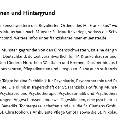
onen und Hintergrund
nkenschwestern des Regulierten Ordens des Hl. Franziskus“ wu
 Mutterhaus nach Münster St. Mauritz verlegt, sodass die Schw
t sind. Weitere Infos unter franziskanerinnen-muenster.de.
ng Münster, gegründet von den Ordensschwestern, ist eine der gr
 Deutschland, derzeit verantwortlich für 14 Krankenhäuser und
den Ländern Nordrhein-Westfalen und Bremen. Darüber hinaus häl
ionszentren, Pflegediensten und Hospizen. Siehe auch st-franzis
 Telgte ist eine Fachklinik für Psychiatrie, Psychotherapie und 
te. Die Klinik in Trägerschaft der St. Franziskus-Stiftung Münst
Psychiatrie und Psychotherapie, Psychosomatik und Psychothera
ngen. Angeschlossen sind zwei Tageskliniken, eine psychiatris
 Benedikt. Tochtergesellschaften sind u.a. die St. Clemens Gm
ie St. Christophorus Ambulante Pflege GmbH sowie die St. Nikol