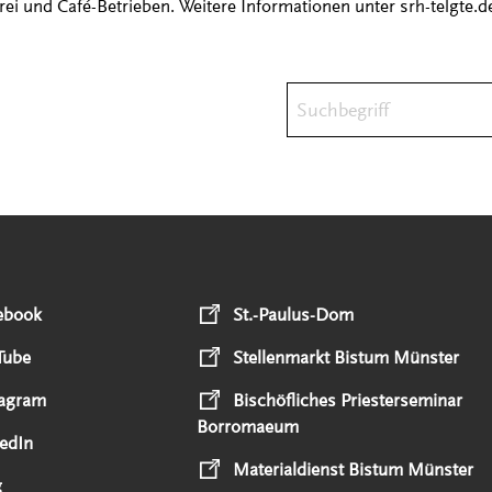
ei und Café-Betrieben. Weitere Informationen unter srh-telgte.d
Suchbegriff
ebook
St.-Paulus-Dom
Tube
Stellenmarkt Bistum Münster
tagram
Bischöfliches Priesterseminar
Borromaeum
edIn
Materialdienst Bistum Münster
g