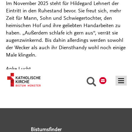
Im November 2025 steht für Hildegard Lehnert der
Eintritt in den Ruhestand bevor. Sie freut sich, mehr
Zeit für Mann, Sohn und Schwiegertochter, den
heimischen Hof und ihre geliebten Handarbeiten zu
haben. „Außerdem schlafe ich gern aus“, verrät sie
augenzwinkernd. Bis dahin allerdings werden sowohl
der Wecker als auch ihr Diensthandy wohl noch einige
Male klingeln.
Anke Lucht
Kontakt
Suche
Serviceangebote
Social Media Angebote
Externe Links
Bistumsfinder