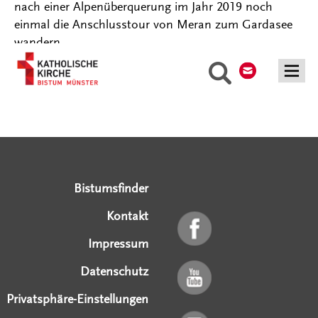
nach einer Alpenüberquerung im Jahr 2019 noch
einmal die Anschlusstour von Meran zum Gardasee
wandern.
Kontakt
Suche
Serviceangebote
Social Media Angebote
Externe Links
Bistumsfinder
Kontakt
Impressum
Datenschutz
Privatsphäre-Einstellungen