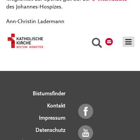
des Johannes-Hospizes.
Ann-Christin Ladermann
Kontakt
Suche
Serviceangebote
Social Media Angebote
Externe Links
Bistumsfinder
Kontakt
Impressum
Datenschutz