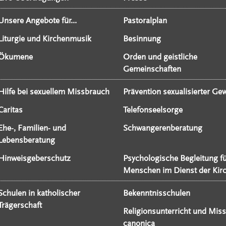
Unsere Angebote für...
Pastoralplan
Liturgie und Kirchenmusik
Besinnung
Ökumene
Orden und geistliche
Gemeinschaften
Hilfe bei sexuellem Missbrauch
Prävention sexualisierter Gew
Caritas
Telefonseelsorge
Ehe-, Familien- und
Schwangerenberatung
Lebensberatung
Hinweisgeberschutz
Psychologische Begleitung f
Menschen im Dienst der Kir
Schulen in katholischer
Bekenntnisschulen
Trägerschaft
Religionsunterricht und Miss
canonica