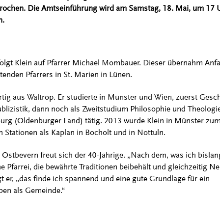
chen. Die Amtseinführung wird am Samstag, 18. Mai, um 17 Uhr
n.
folgt Klein auf Pfarrer Michael Mombauer. Dieser übernahm Anf
enden Pfarrers in St. Marien in Lünen.
ig aus Waltrop. Er studierte in Münster und Wien, zuerst Gesch
blizistik, dann noch als Zweitstudium Philosophie und Theologie
urg (Oldenburger Land) tätig. 2013 wurde Klein in Münster zu
en Stationen als Kaplan in Bocholt und in Nottuln.
 Ostbevern freut sich der 40-Jährige. „Nach dem, was ich bislan
ne Pfarrei, die bewährte Traditionen beibehält und gleichzeitig N
t er, „das finde ich spannend und eine gute Grundlage für ein
en als Gemeinde.“