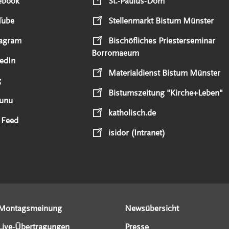
ebook
St.-Paulus-Dom
Tube
Stellenmarkt Bistum Münster
tagram
Bischöfliches Priesterseminar
Borromaeum
edIn
Materialdienst Bistum Münster
g
Bistumszeitung "Kirche+Leben"
unu
katholisch.de
 Feed
isidor (Intranet)
Montagsmeinung
Newsübersicht
Live-Übertragungen
Presse