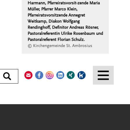
Harmann, Pfarreiratsvorsit-zende Maria
Müller, Pfarrer Marco Klein,
Pfarreiratsvorsitzende Annegret
Weitkamp, Diakon Wolfgang
Rendinghoff, Definitor Andreas Rösner,
Pastoralreferentin Ulrike Rosenbaum und
Pastoralreferent Florian Schulz.
© Kirchengemeinde St. Ambrosius
Kontakt
Facebook
Instagram
LinkedIn
Xing
Kununu
Durchsuchen