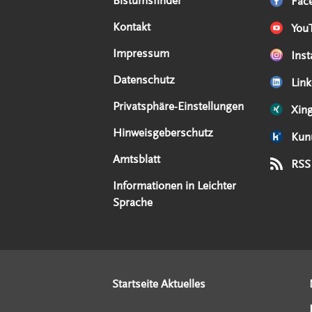
Serviceangebote
Social Media Angebote
Externe Links
Bistumsfinder
Fac
Kontakt
You
Impressum
Ins
Datenschutz
Link
Privatsphäre-Einstellungen
Xin
Hinweisgeberschutz
Kun
Amtsblatt
RSS
Informationen in Leichter
Sprache
Startseite Aktuelles