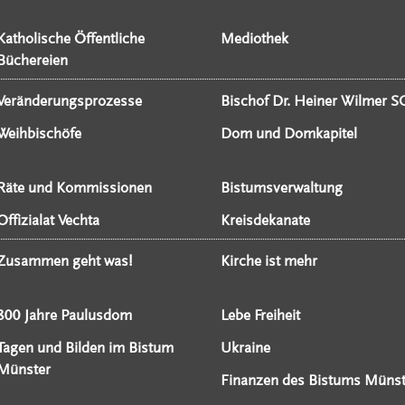
Katholische Öffentliche
Mediothek
Büchereien
Veränderungsprozesse
Bischof Dr. Heiner Wilmer S
Weihbischöfe
Dom und Domkapitel
Räte und Kommissionen
Bistumsverwaltung
Offizialat Vechta
Kreisdekanate
Zusammen geht was!
Kirche ist mehr
800 Jahre Paulusdom
Lebe Freiheit
Tagen und Bilden im Bistum
Ukraine
Münster
Finanzen des Bistums Münst